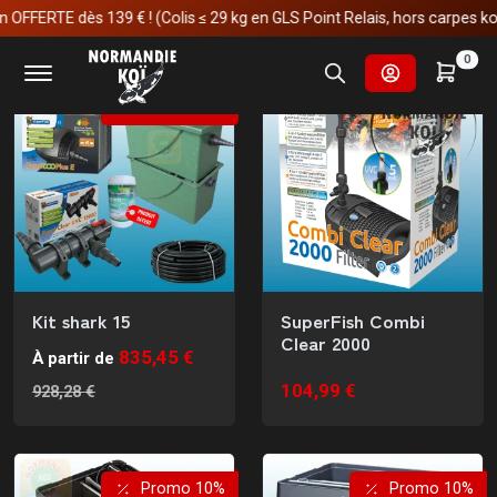
TE dès 139 € ! (Colis ≤ 29 kg en GLS Point Relais, hors carpes koï)
Retrouvez nos filtres pour les bassins à carpe koi.
Nombre de résultats
Trier par
0
Promo 10%
Kit shark 15
SuperFish Combi
Clear 2000
835,45 €
À partir de
104,99 €
928,28 €
Promo 10%
Promo 10%