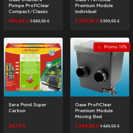
Pompe ProfiClear
Premium Module
Compact/Classic
individuel
944,96 €
1 259,96 €
1 049,95 €
1 399,95 €
Promo 10%
Sera Pond Super
Oase ProfiClear
Carbon
Premium Module
Moving Bed
34,19 €
1 304,96 €
1 449,95 €