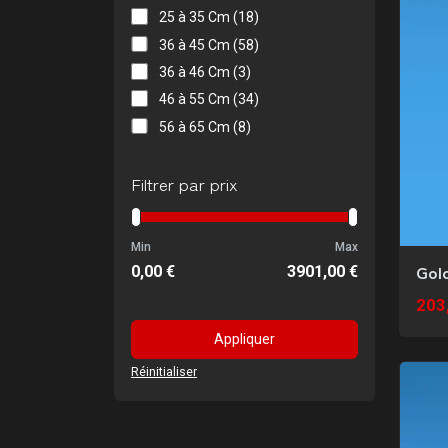
25 à 35 Cm (18)
36 à 45 Cm (58)
36 à 46 Cm (3)
46 à 55 Cm (34)
56 à 65 Cm (8)
Filtrer par prix
Min
Max
Gol
0,00
€
3901,00
€
203
Appliquer
Réinitialiser