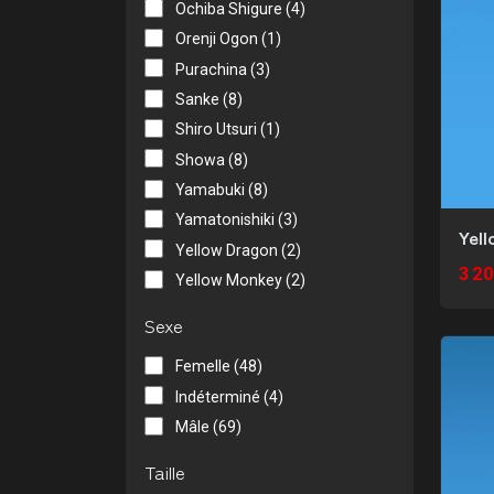
Ochiba Shigure (4)
Orenji Ogon (1)
Purachina (3)
Sanke (8)
Shiro Utsuri (1)
Showa (8)
Yamabuki (8)
Yamatonishiki (3)
Yel
Yellow Dragon (2)
3 20
Yellow Monkey (2)
Sexe
Femelle (48)
Indéterminé (4)
Mâle (69)
Taille