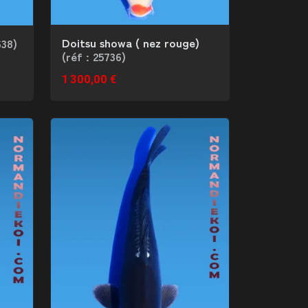
Doitsu showa ( nez rouge)
638)
(réf : 25736)
1 300,00 €