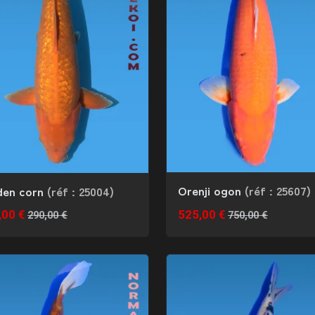
Orenji ogon
(réf : 25607)
den corn
(réf : 25004)
,00 €
525,00 €
290,00 €
750,00 €