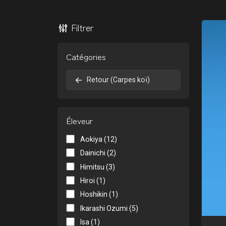
Filtrer
Catégories
Retour (Carpes koï)
Éleveur
Aokiya (12)
Dainichi (2)
Himitsu (3)
Hiroi (1)
Hoshikin (1)
Ikarashi Ozumi (5)
Isa (1)