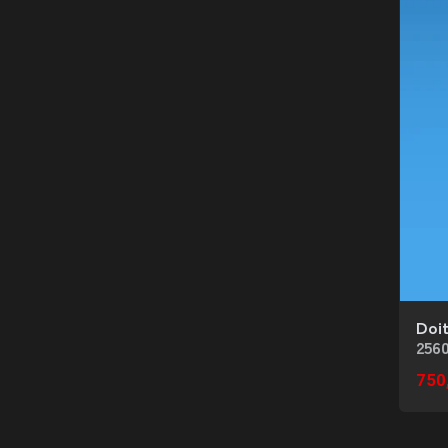
Doi
256
750