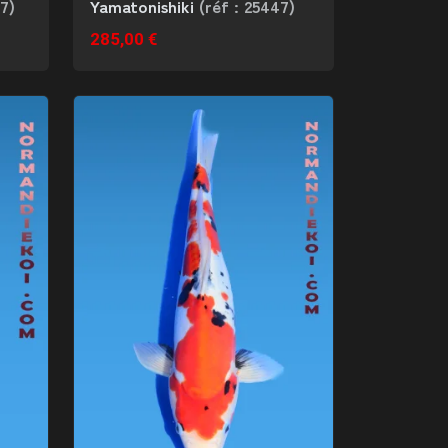
Yamatonishiki
(réf : 25447)
87)
285,00 €