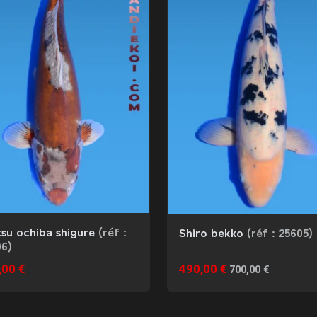
tsu ochiba shigure
(réf :
Shiro bekko
(réf : 25605)
06)
,00 €
490,00 €
700,00 €