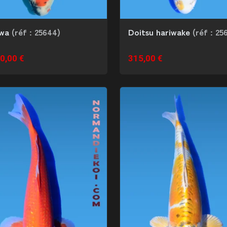
owa
(réf : 25644)
Doitsu hariwake
(réf : 25
0,00 €
315,00 €