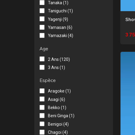
Tanaka (1)
Taniguchi (1)
Sh
Yagenji (9)
Yamasan (6)
3 75
Yamazaki (4)
Age
2 Ans (120)
3 Ans (1)
Espèce
Aragoke (1)
Asagi (6)
Bekko (1)
Beni Ginga (1)
Benigoi (4)
Chagoi (4)