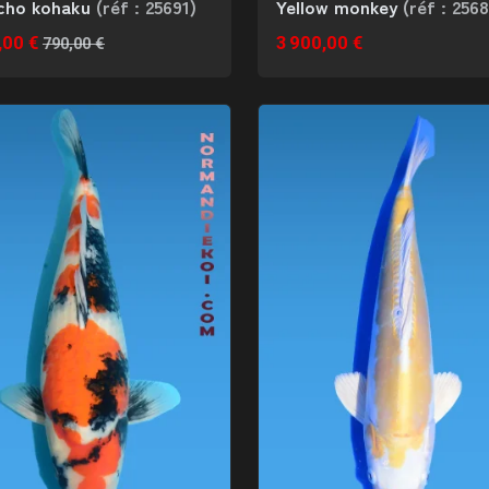
cho kohaku
(réf : 25691)
Yellow monkey
(réf : 256
,00 €
3 900,00 €
790,00 €