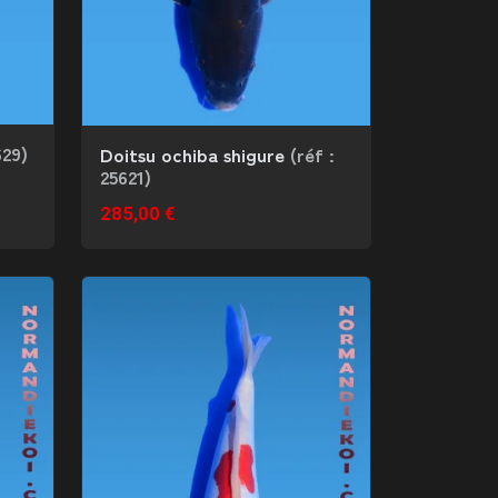
629)
Doitsu ochiba shigure
(réf :
25621)
285,00 €