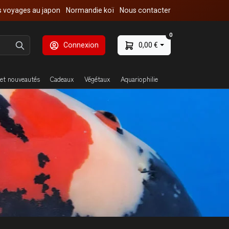
 voyages au japon
Normandie koï
Nous contacter
0
Connexion
0,00 €
et nouveautés
Cadeaux
Végétaux
Aquariophilie