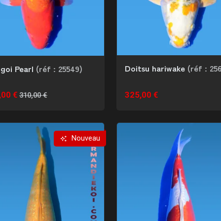
Doitsu hariwake
(réf : 25
igoi Pearl
(réf : 25549)
,00 €
325,00 €
310,00 €
Nouveau