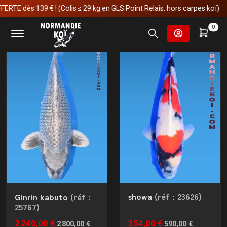
s 139 € ! (Colis ≤ 29 kg en GLS Point Relais, hors carpes koï)
Signifie littéralement "trois ans"
Nombre de résultats
Trier par
0
showa
(réf : 23626)
Ginrin kabuto
(réf :
25767)
2 240,00 €
354,00 €
2 800,00 €
590,00 €