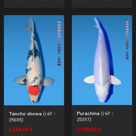
Purachina
(réf :
Tancho showa
(réf :
25397)
25685)
2 260,00 €
1 300,00 €