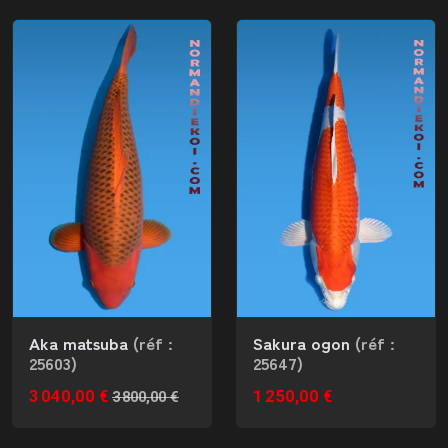
Aka matsuba
(réf :
Sakura ogon
(réf :
25603)
25647)
3 040,00 €
1 250,00 €
3 800,00 €