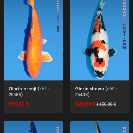
Ginrin orenji
(réf :
Ginrin showa
(réf :
25566)
25438)
950,00 €
920,00 €
1 150,00 €