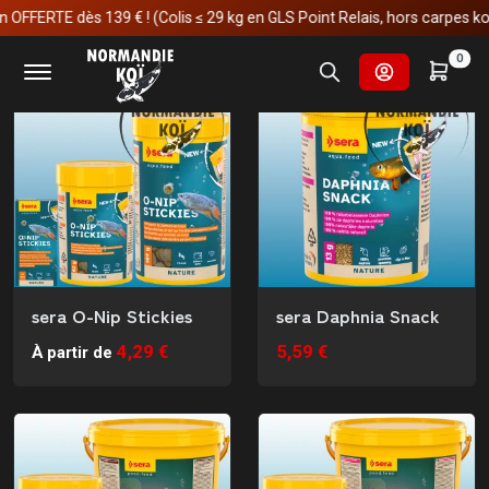
TE dès 139 € ! (Colis ≤ 29 kg en GLS Point Relais, hors carpes koï)
Découvrez notre sélection de nourriture pour répondre aux
besoins nutritionnels spécifiques de vos habitants.
Nombre de résultats
Trier par
0
sera O-Nip Stickies
sera Daphnia Snack
4,29 €
5,59 €
À partir de