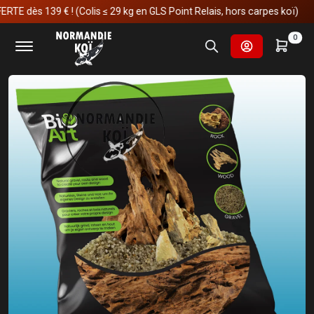
dès 139 € ! (Colis ≤ 29 kg en GLS Point Relais, hors carpes koï)
Accueil
Aquariophilie
Aquascaping / Bio Art
0
SuperFish BIO ART HONEYCOMB BOIS SAC 400 GR