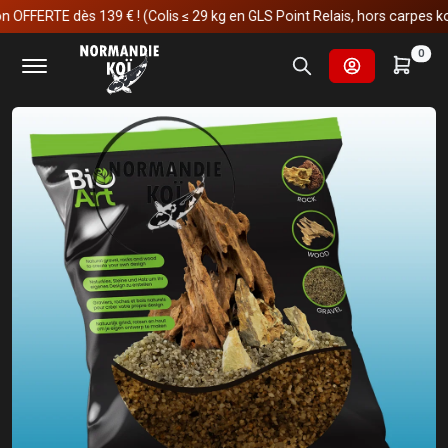
ERTE dès 139 € ! (Colis ≤ 29 kg en GLS Point Relais, hors carpes koï)
Accueil
Aquariophilie
Aquascaping / Bio Art
0
SuperFish BIO ART GRAVIER MARRON 800 GR