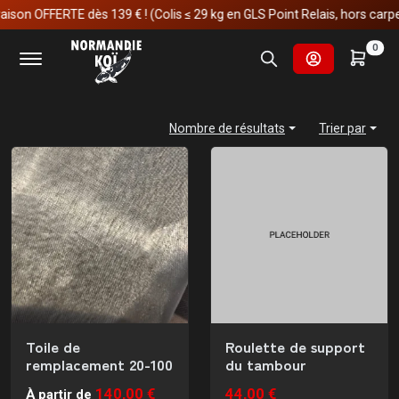
on OFFERTE dès 139 € ! (Colis ≤ 29 kg en GLS Point Relais, hors carpes k
Tambour 20-100
0
Nombre de résultats
Trier par
Toile de
Roulette de support
remplacement 20-100
du tambour
140,00 €
44,00 €
À partir de