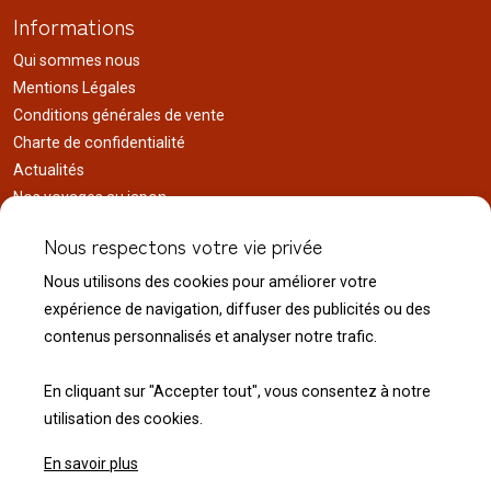
Informations
Qui sommes nous
Mentions Légales
Conditions générales de vente
Charte de confidentialité
Actualités
Nos voyages au japon
Réalisations
Nous respectons votre vie privée
Liens utiles
Nous utilisons des cookies pour améliorer votre
Service client
expérience de navigation, diffuser des publicités ou des
Nous contacter
contenus personnalisés et analyser notre trafic.
Livraison & expédition
Modalité de retour
En cliquant sur "Accepter tout", vous consentez à notre
utilisation des cookies.
En savoir plus
© 2026 Normandie Koï - Tous droits réservés.