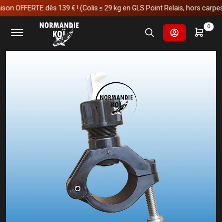
n OFFERTE dès 139 € ! (Colis ≤ 29 kg en GLS Point Relais, hors carpes koï
Accueil
Buse
0