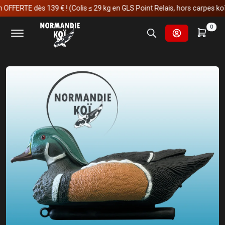
ERTE dès 139 € ! (Colis ≤ 29 kg en GLS Point Relais, hors carpes koï)
Accueil
Fournitures et technologies pour les bassins
0
Décoration & statue de jardin
Décorations d'oiseaux
SuperFish DECO BIRD CANARD MANDARIN