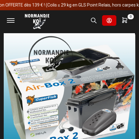
ERTE dès 139 € ! (Colis ≤ 29 kg en GLS Point Relais, hors carpes koï)
Accueil
Fournitures et technologies pour les bassins
0
Oxygène
Pompe à air de bassin
Superfish Air-Box 2