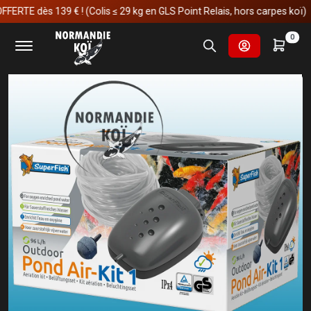
TE dès 139 € ! (Colis ≤ 29 kg en GLS Point Relais, hors carpes koï)
Accueil
Fournitures et technologies pour les bassins
0
Oxygène
Pompe à air de bassin
Superfish Pond Air-Kit 1