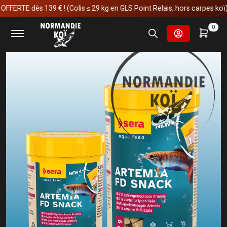
TE dès 139 € ! (Colis ≤ 29 kg en GLS Point Relais, hors carpes koï)
Accueil
Aquariophilie
Nourriture
sera Artemia FD Snack
0