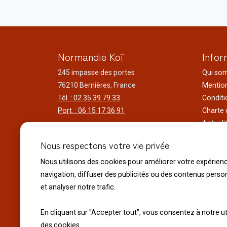
Normandie Koï
Infor
245 impasse des portes
Qui so
76210 Bernières, France
Mention
Tél. : 02 35 39 79 33
Conditi
Port. : 06 15 17 36 91
Charte 
Actuali
Horaires d'ouverture
Nos voy
Nous respectons votre vie privée
Du lundi au samedi
Réalisa
9h00 à 12h00 - 14h00 à 18h30
Liens ut
Nous utilisons des cookies pour améliorer votre expérien
Le dimanche
navigation, diffuser des publicités ou des contenus perso
10h00 à 12h00 - 14h30 à 18h30
et analyser notre trafic.
Fermeture exceptionnelle :
En cliquant sur "Accepter tout", vous consentez à notre ut
Le 14 juillet Fête Nationale
des cookies.