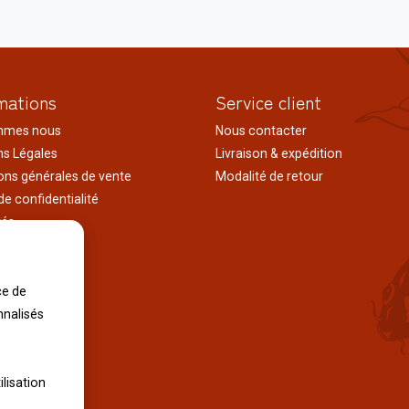
mations
Service client
mmes nous
Nous contacter
s Légales
Livraison & expédition
ons générales de vente
Modalité de retour
de confidentialité
tés
ages au japon
tions
iles
ce de
nnalisés
ilisation