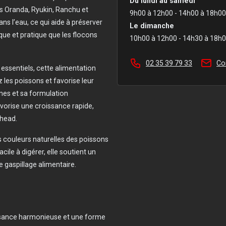
Du lundi au samedi
les Oranda, Ryukin, Ranchu et
9h00 à 12h00 - 14h00 à 18h00
ans l’eau, ce qui aide à préserver
Le dimanche
ique et pratique que les flocons
10h00 à 12h00 - 14h30 à 18h
02 35 39 79 33
Co
 essentiels, cette alimentation
z les poissons et favorise leur
ines et sa formulation
orise une croissance rapide,
nhead.
es couleurs naturelles des poissons
cile à digérer, elle soutient un
 gaspillage alimentaire.
ssance harmonieuse et une forme