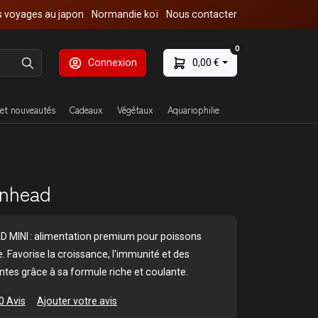
 voyages au japon
Normandie koï
Nous contacter
0
Connexion
0,00 €
et nouveautés
Cadeaux
Végétaux
Aquariophilie
onhead
D MINI : alimentation premium pour poissons
. Favorise la croissance, l'immunité et des
ntes grâce à sa formule riche et coulante.
0 Avis
Ajouter votre avis