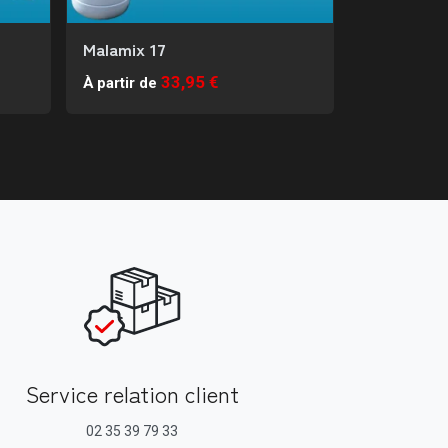
Malamix 17
Bactoplus 
33,95 €
À partir de
À partir de
Service relation client
02 35 39 79 33