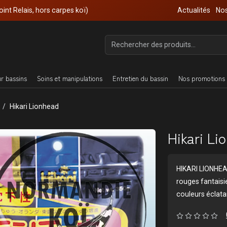
oint Relais, hors carpes koï)
Actualités
Nos
ur bassins
Soins et manipulations
Entretien du bassin
Nos promotions 
Hikari Lionhead
Hikari Li
HIKARI LIONHEA
rouges fantaisie
couleurs éclata