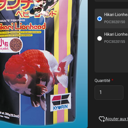
Hikari Lionh
POC3020150
Hikari Lionh
POC3020155
Quantité
Ajouter aux 