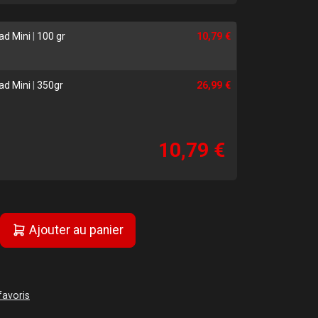
ead Mini
|
100 gr
10,79 €
ead Mini
|
350gr
26,99 €
10,79 €
Ajouter au panier
favoris