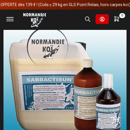
E dès 139 € ! (Colis ≤ 29 kg en GLS Point Relais, hors carpes koï)
Accueil
Soins et manipulations
Sabbactisun
0