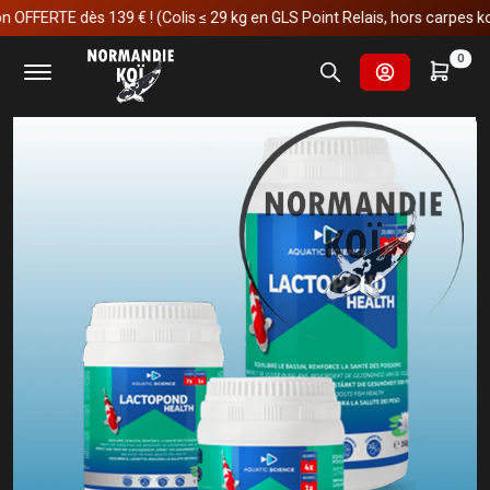
ERTE dès 139 € ! (Colis ≤ 29 kg en GLS Point Relais, hors carpes koï)
Accueil
Matériels
Probiotiques et bactéries lactiques.
0
Lactopond Health