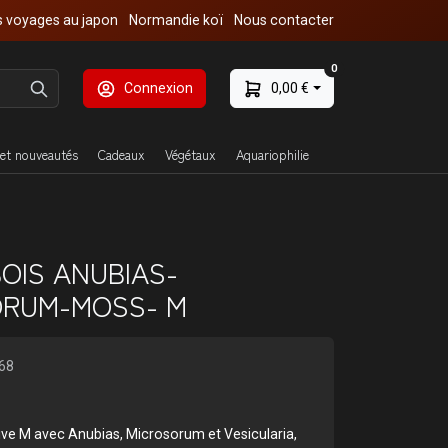
 voyages au japon
Normandie koï
Nous contacter
0
Connexion
0,00 €
et nouveautés
Cadeaux
Végétaux
Aquariophilie
BOIS ANUBIAS-
ORUM-MOSS- M
68
ve M avec Anubias, Microsorum et Vesicularia,