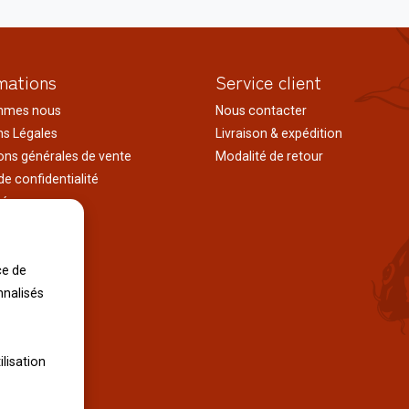
mations
Service client
mmes nous
Nous contacter
s Légales
Livraison & expédition
ons générales de vente
Modalité de retour
de confidentialité
tés
ages au japon
tions
iles
ce de
nnalisés
ilisation