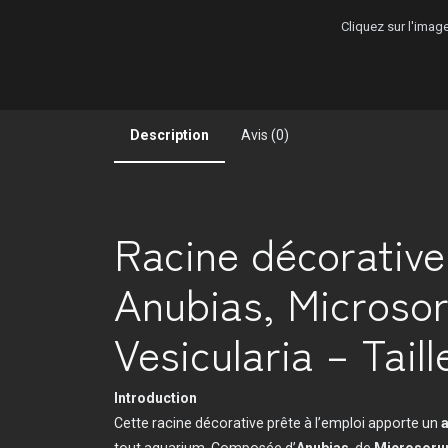
Cliquez sur l'ima
Description
Avis (0)
Racine décorative
Anubias, Microso
Vesicularia – Tail
Introduction
Cette racine décorative prête à l’emploi apporte un
tout aquarium. Composée d’
Anubias
, de
Microsor