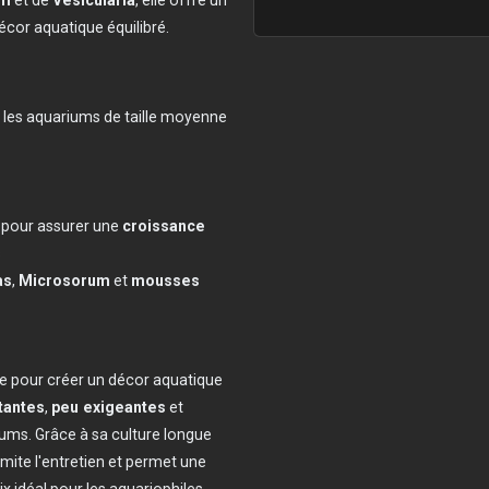
écor aquatique équilibré.
r les aquariums de taille moyenne
pour assurer une
croissance
s
as
,
Microsorum
et
mousses
le pour créer un décor aquatique
tantes
,
peu exigeantes
et
ums. Grâce à sa culture longue
limite l'entretien et permet une
ix idéal pour les aquariophiles