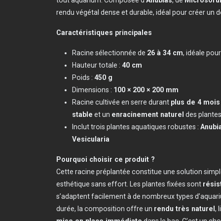
rendu végétal dense et durable, idéal pour créer un d
Caractéristiques principales
Racine sélectionnée de
26 à 34 cm
, idéale pou
Hauteur totale :
40 cm
Poids :
450 g
Dimensions :
100 × 200 × 200 mm
Racine cultivée en serre durant
plus de 4 mois
stable
et un
enracinement naturel
des plante
Inclut trois plantes aquatiques robustes :
Anubi
Vesicularia
Pourquoi choisir ce produit ?
Cette racine préplantée constitue une solution simp
esthétique sans effort. Les plantes fixées sont
résis
s’adaptent facilement à de nombreux types d’aquari
durée, la composition offre un
rendu très naturel
, 
mise en place immédiate
dans le bac. C’est un cho