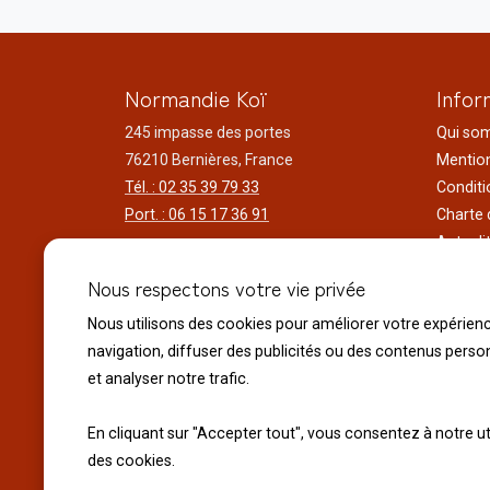
Normandie Koï
Infor
245 impasse des portes
Qui so
76210 Bernières, France
Mention
Tél. : 02 35 39 79 33
Conditi
Port. : 06 15 17 36 91
Charte 
Actuali
Horaires d'ouverture
Nos voy
Nous respectons votre vie privée
Du lundi au samedi
Réalisa
9h00 à 12h00 - 14h00 à 18h30
Liens ut
Nous utilisons des cookies pour améliorer votre expérien
Le dimanche
navigation, diffuser des publicités ou des contenus perso
10h00 à 12h00 - 14h30 à 18h30
et analyser notre trafic.
Fermeture exceptionnelle :
En cliquant sur "Accepter tout", vous consentez à notre ut
Le 14 juillet Fête Nationale
des cookies.
Le 15 Août Assomption