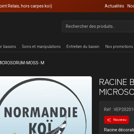
oint Relais, hors carpes koï)
Actualités
Nos
ur bassins
Soins et manipulations
Entretien du bassin
Nos promotions 
-MICROSORUM-MOSS- M
RACINE 
MICROS
Réf : VEP20201
Nouveau
Racine décorati