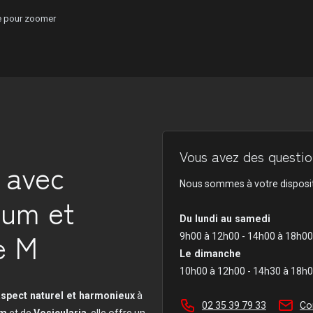
ge pour zoomer
Vous avez des question
 avec
Nous sommes à votre disposit
rum et
Du lundi au samedi
le M
9h00 à 12h00 - 14h00 à 18h00
Le dimanche
10h00 à 12h00 - 14h30 à 18h
aspect naturel et harmonieux
à
02 35 39 79 33
Co
um
et de
Vesicularia
, elle offre un