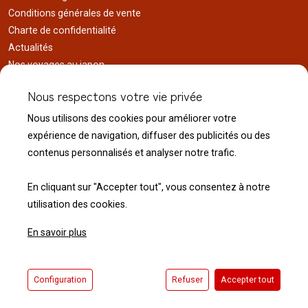
Conditions générales de vente
Charte de confidentialité
Actualités
Nos voyages au japon
Réalisations
Nous respectons votre vie privée
Liens utiles
Nous utilisons des cookies pour améliorer votre
Service client
expérience de navigation, diffuser des publicités ou des
Nous contacter
contenus personnalisés et analyser notre trafic.
Livraison & expédition
Modalité de retour
En cliquant sur "Accepter tout", vous consentez à notre
utilisation des cookies.
En savoir plus
© 2026 Normandie Koï - Tous droits réservés.
Configuration
Refuser
Accepter tout