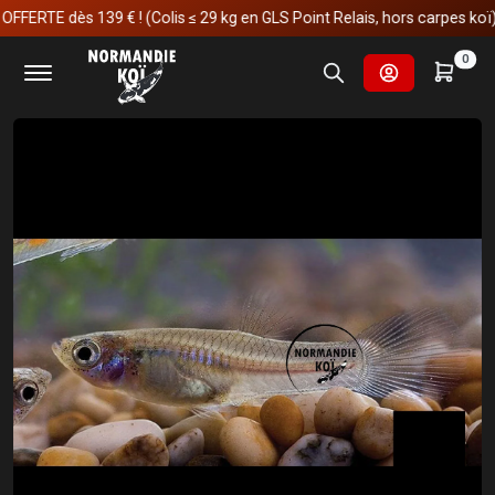
TE dès 139 € ! (Colis ≤ 29 kg en GLS Point Relais, hors carpes koï)
Accueil
Aquariophilie
Poissons & invertébrés
0
Poecilia Endler Femelle 3-3.5cm