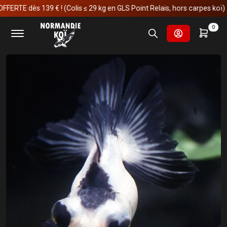
TE dès 139 € ! (Colis ≤ 29 kg en GLS Point Relais, hors carpes koï)
Accueil
Autres poissons de bassin
0
Oranda Panda Noir & Blanc 10-11 cm