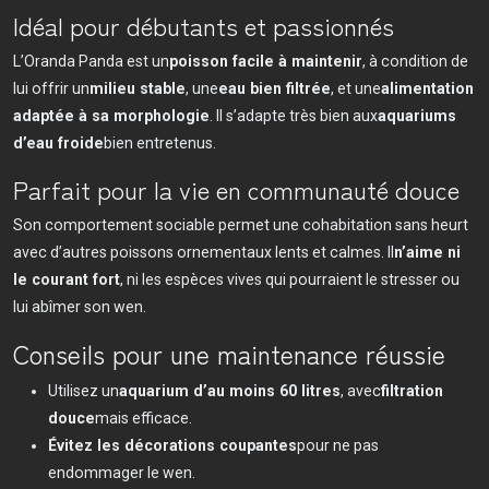
Idéal pour débutants et passionnés
L’Oranda Panda est un
poisson facile à maintenir
, à condition de
lui offrir un
milieu stable
, une
eau bien filtrée
, et une
alimentation
adaptée à sa morphologie
. Il s’adapte très bien aux
aquariums
d’eau froide
bien entretenus.
Parfait pour la vie en communauté douce
Son comportement sociable permet une cohabitation sans heurt
avec d’autres poissons ornementaux lents et calmes. Il
n’aime ni
le courant fort
, ni les espèces vives qui pourraient le stresser ou
lui abîmer son wen.
Conseils pour une maintenance réussie
Utilisez un
aquarium d’au moins 60 litres
, avec
filtration
douce
mais efficace.
Évitez les décorations coupantes
pour ne pas
endommager le wen.