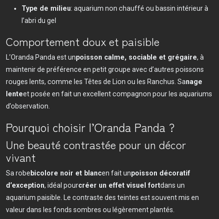
Type de milieu
: aquarium non chauffé ou bassin intérieur à
l’abri du gel
Comportement doux et paisible
L’Oranda Panda est un
poisson calme, sociable et grégaire
, à
maintenir de préférence en petit groupe avec d’autres poissons
rouges lents, comme les Têtes de Lion ou les Ranchus. Sa
nage
lente
et posée en fait un excellent compagnon pour les aquariums
d’observation.
Pourquoi choisir l’Oranda Panda ?
Une beauté contrastée pour un décor
vivant
Sa robe
bicolore noir et blanc
en fait un
poisson décoratif
d’exception
, idéal pour
créer un effet visuel fort
dans un
aquarium paisible. Le contraste des teintes est souvent mis en
valeur dans les fonds sombres ou légèrement plantés.