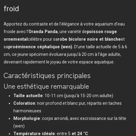
froid
Apportez du contraste et de l’élégance à votre aquarium d’eau
froide avec l’
Oranda Panda
, une variété de
poisson rouge
ornemental
célèbre pour sa
robe bicolore noire et blanche
et
sa
proéminence céphalique (wen)
. D’une taille actuelle de 5 à 6
cm, ce jeune spécimen évoluera jusqu’à 20 cm à l’âge adulte,
devenant rapidement le joyau de votre espace aquatique.
Caractéristiques principales
Une esthétique remarquable
Taille actuelle
: 10-11 cm (jusqu’à 15-20 cm adulte)
Coloration
: noir profond et blanc pur, répartis en taches
harmonieuses
Morphologie
: corps arrondi, avec excroissance sur la tête
(wen)
Température idéale
: entre 5
et 24 °C