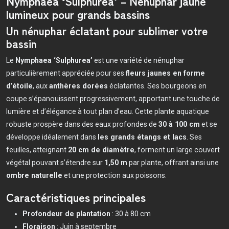
Nymphaea ‘Sulphurea’ – Nénuphar jaune
lumineux pour grands bassins
Un nénuphar éclatant pour sublimer votre
bassin
Le
Nymphaea ‘Sulphurea’
est une variété de nénuphar
particulièrement appréciée pour ses
fleurs jaunes en forme
d’étoile
, aux
anthères dorées
éclatantes. Ses bourgeons en
coupe s’épanouissent progressivement, apportant une touche de
lumière et d’élégance à tout plan d’eau. Cette plante aquatique
robuste prospère dans des eaux profondes de
30 à 100 cm
et se
développe idéalement dans
les grands étangs et lacs
. Ses
feuilles, atteignant
20 cm de diamètre
, forment un large couvert
végétal pouvant s’étendre sur
1,50 m
par plante, offrant ainsi une
ombre naturelle
et une protection aux poissons.
Caractéristiques principales
Profondeur de plantation
: 30 à 80 cm
Floraison
: Juin à septembre