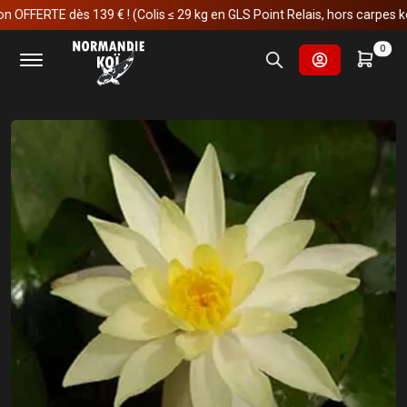
FERTE dès 139 € ! (Colis ≤ 29 kg en GLS Point Relais, hors carpes koï)
Accueil
Fournitures et technologies pour les bassins
0
Plantes aquatiques
Plantes de bassin
Nenuphar ‘Sulphurea’