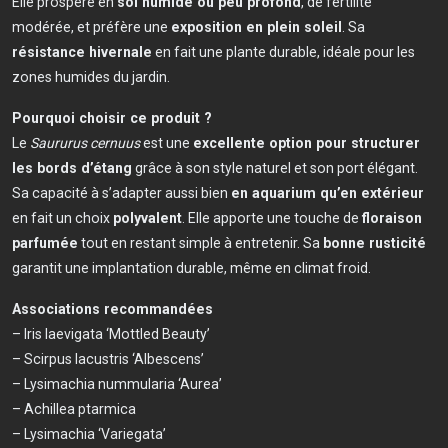
Elle prospère en
sol humide ou peu profond
, de fertilité
modérée, et préfère une
exposition en plein soleil
. Sa
résistance hivernale
en fait une plante durable, idéale pour les
zones humides du jardin.
Pourquoi choisir ce produit ?
Le
Saururus cernuus
est une
excellente option pour structurer
les bords d’étang
grâce à son style naturel et son port élégant.
Sa capacité à s’adapter aussi bien
en aquarium qu’en extérieur
en fait un choix
polyvalent
. Elle apporte une touche de
floraison
parfumée
tout en restant simple à entretenir. Sa
bonne rusticité
garantit une implantation durable, même en climat froid.
Associations recommandées
– Iris laevigata ‘Mottled Beauty’
– Scirpus lacustris ‘Albescens’
– Lysimachia nummularia ‘Aurea’
– Achillea ptarmica
– Lysimachia ‘Variegata’