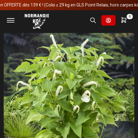
RTE dès 139 € ! (Colis ≤ 29 kg en GLS Point Relais, hors carpes koï)
Accueil
Fournitures et technologies pour les bassins
0
Plantes aquatiques
Saururus cernuus