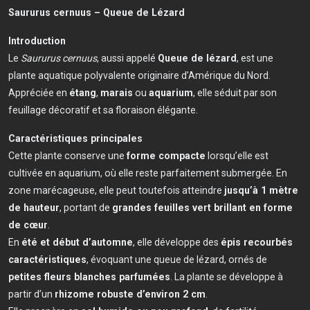
Saururus cernuus – Queue de Lézard
Introduction
Le
Saururus cernuus
, aussi appelé
Queue de lézard
, est une
plante aquatique polyvalente originaire d’Amérique du Nord.
Appréciée en
étang
,
marais
ou
aquarium
, elle séduit par son
feuillage décoratif et sa floraison élégante.
Caractéristiques principales
Cette plante conserve une
forme compacte
lorsqu’elle est
cultivée en aquarium, où elle reste parfaitement submergée. En
zone marécageuse, elle peut toutefois atteindre
jusqu’à 1 mètre
de hauteur
, portant de
grandes feuilles vert brillant en forme
de cœur
.
En
été et début d’automne
, elle développe des
épis recourbés
caractéristiques
, évoquant une queue de lézard, ornés de
petites fleurs blanches parfumées
. La plante se développe à
partir d’un
rhizome robuste d’environ 2 cm
.