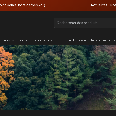
oint Relais, hors carpes koï)
Actualités
Nos
ur bassins
Soins et manipulations
Entretien du bassin
Nos promotions 