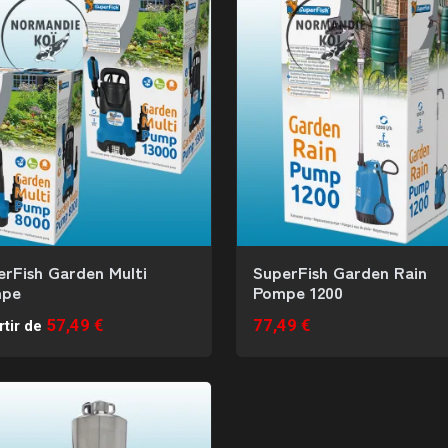
erFish Garden Multi
SuperFish Garden Rain
pe
Pompe 1200
57,49 €
77,49 €
rtir de