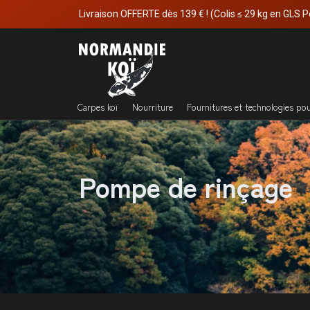
Livraison OFFERTE dès 139 € ! (Colis ≤ 29 kg en GLS P
Carpes koï
Nourriture
Fournitures et technologies po
Pompe de rinçage