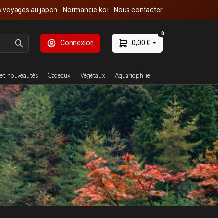
 voyages au japon
Normandie koï
Nous contacter
0
Connexion
0,00 €
et nouveautés
Cadeaux
Végétaux
Aquariophilie