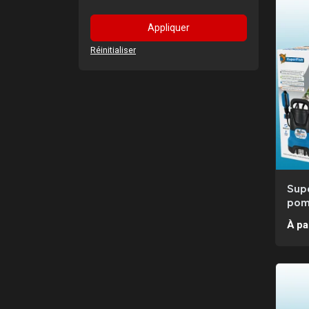
Appliquer
Réinitialiser
Sup
pom
À pa