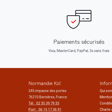
Paiements sécurisés
Visa, MasterCard, PayPal, 3x sans frais
Normandie Koï
Infor
245 impasse des portes
Qui so
76210 Bernières, France
Mention
Tél. : 02 35 39 79 33
Conditi
Port. : 06 15 17 36 91
Charte 