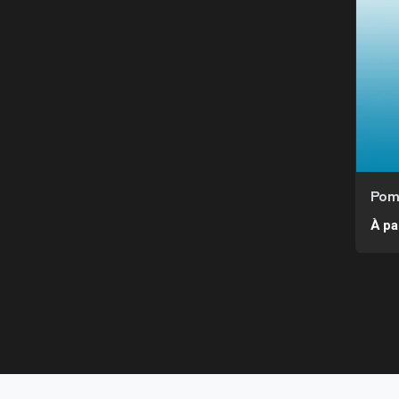
Pom
À pa