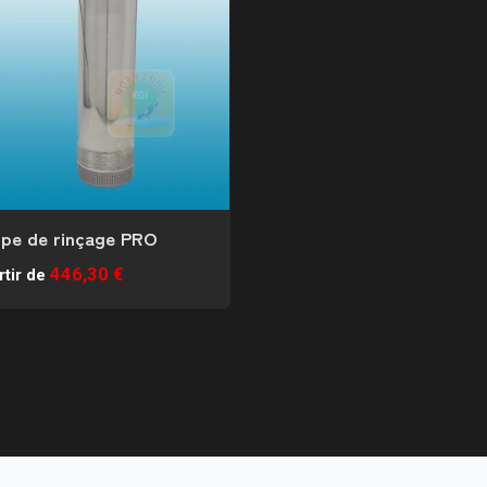
pe de rinçage PRO
446,30 €
rtir de