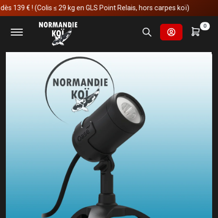
 € ! (Colis ≤ 29 kg en GLS Point Relais, hors carpes koï)
Accueil
Fournitures et technologies pour les bassins
0
Eclairages de bassin
Oase LunAqua Connect M Solo blanc