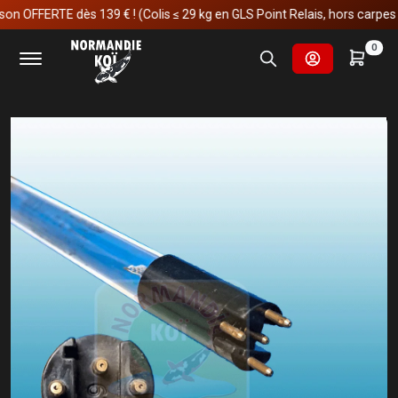
OFFERTE dès 139 € ! (Colis ≤ 29 kg en GLS Point Relais, hors carpes koï)
Accueil
Fournitures et technologies pour les bassins
0
UV et Ozones
Lampes UV de rechange
Lampe High Output Superfish