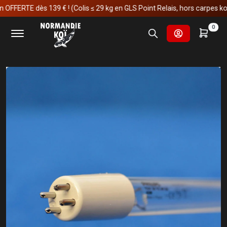
ERTE dès 139 € ! (Colis ≤ 29 kg en GLS Point Relais, hors carpes koï)
Accueil
Fournitures et technologies pour les bassins
0
UV et Ozones
Lampes UV de rechange
Lampe pour UVC Inazuma