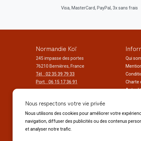
Visa, MasterCard, PayPal, 3x sans frais
Normandie Koï
Infor
245 impasse des portes
Qui so
76210 Bernières, France
Mention
Tél. : 02 35 39 79 33
Conditi
Port. : 06 15 17 36 91
Charte 
Actuali
Horaires d'ouverture
Nos voy
Nous respectons votre vie privée
Du lundi au samedi
Réalisa
9h00 à 12h00 - 14h00 à 18h30
Liens ut
Nous utilisons des cookies pour améliorer votre expérien
Le dimanche
navigation, diffuser des publicités ou des contenus perso
10h00 à 12h00 - 14h30 à 18h30
et analyser notre trafic.
Fermeture exceptionnelle :