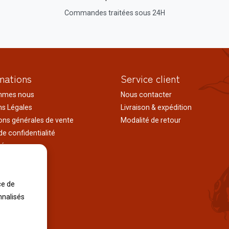
Commandes traitées sous 24H
mations
Service client
mmes nous
Nous contacter
s Légales
Livraison & expédition
ons générales de vente
Modalité de retour
de confidentialité
tés
ages au japon
tions
iles
ce de
nnalisés