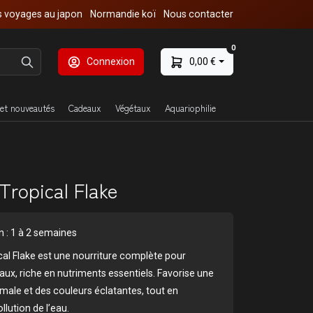
 voyages au japon
Normandie koï
Nous contacter
0
Connexion
0,00 €
et nouveautés
Cadeaux
Végétaux
Aquariophilie
ropical Flake
on : 1 à 2 semaines
l Flake est une nourriture complète pour
aux, riche en nutriments essentiels. Favorise une
male et des couleurs éclatantes, tout en
llution de l’eau.