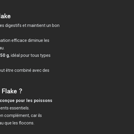
lake
les digestifs et maintient un bon
tion efficace diminue les
au.
150 g
, idéal pour tous types
eut être combiné avec des
 Flake ?
 conçue pour les poissons
ments essentiels.
n complément, car ils
au que les flocons.