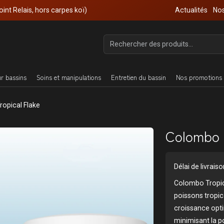
oint Relais, hors carpes koï)
Actualités
Nos
ur bassins
Soins et manipulations
Entretien du bassin
Nos promotions 
opical Flake
Colombo T
Délai de livrais
Colombo Tropica
poissons tropic
croissance opti
minimisant la po