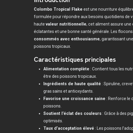
Colombo Tropical Flake
est une nourriture équilibr
formulée pour répondre aux besoins quotidiens de v
haute
valeur nutritionnelle
, cet aliment assure une
éclatantes et une bonne santé générale. Les flocon
consommés avec enthousiasme
, garantissant un
poissons tropicaux.
Caractéristiques principales
Alimentation complète
: Contient tous les nut
être des poissons tropicaux.
Ingrédients de haute qualité
: Spiruline, crev
gras sains et antioxydants.
Favorise une croissance saine
: Renforce le 
poissons.
Soutient l’éclat des couleurs
: Grâce à des pi
optimisés.
Taux d’acceptation élevé
: Les poissons l’ado