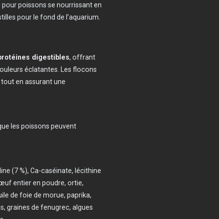
s pour poissons se nourrissant en
lles pour le fond de l’aquarium.
 protéines digestibles
, offrant
ouleurs éclatantes. Les flocons
, tout en assurant une
é que les poissons peuvent
line (7 %), Ca-caséinate, lécithine
œuf entier en poudre, ortie,
ile de foie de morue, paprika,
us, graines de fenugrec, algues