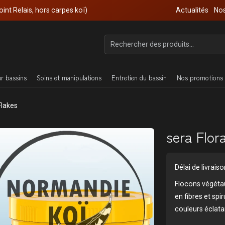
oint Relais, hors carpes koï)
Actualités
Nos
ur bassins
Soins et manipulations
Entretien du bassin
Nos promotions 
Flakes
sera Flor
Délai de livrai
Flocons végéta
en fibres et spir
couleurs éclata