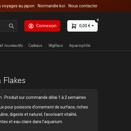
 voyages au japon
Normandie koï
Nous contacter
0
Connexion
0,00 €
et nouveautés
Cadeaux
Végétaux
Aquariophilie
a Flakes
son : Produit sur commande délai 1 à 2 semaines
ux pour poissons d’ornement de surface, riches
uline, digeste et naturel, favorisant vitalité,
ntes et eau claire dans l’aquarium.