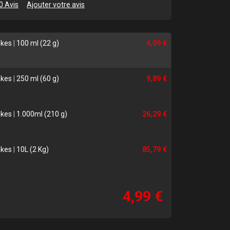
0 Avis
Ajouter votre avis
lakes
|
100 ml (22 g)
4,99 €
lakes
|
250 ml (60 g)
9,89 €
lakes
|
1.000ml (210 g)
26,29 €
lakes
|
10L (2 Kg)
85,79 €
4,99 €