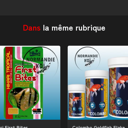
Dans
la même rubrique
ri First Bites
Colombo Goldfish Flake