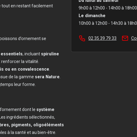
Du lundi au samedi
 tout en restant facilement
9h00 à 12h00 - 14h00 à 18h00
Le dimanche
10h00 à 12h00 - 14h30 à 18h
02 35 39 79 33
Co
x poissons d’ornement se
 essentiels
, incluant
spiruline
 renforcer la vitalité.
blis ou en convalescence
.
 issue de la gamme
sera Nature
.
ngtemps leur forme.
 d’ornement dont le
système
 Les ingrédients sélectionnés,
ibres, pigments, oligoéléments
es à la santé et au bien-être.