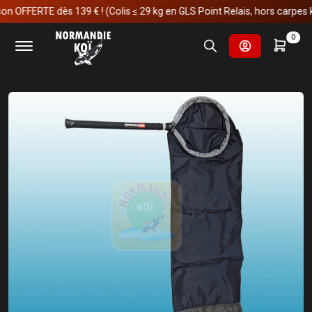
OFFERTE dès 139 € ! (Colis ≤ 29 kg en GLS Point Relais, hors carpes koï)
Accueil
Soins et manipulations
Manipulations
0
Chaussette MATSUDA Ø30X150CM manche en Aluminium
50cm