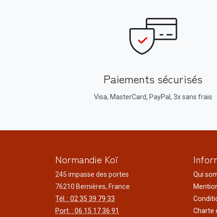
Paiements sécurisés
Visa, MasterCard, PayPal, 3x sans frais
Normandie Koï
Infor
245 impasse des portes
Qui so
76210 Bernières, France
Mention
Tél. : 02 35 39 79 33
Conditi
Port. : 06 15 17 36 91
Charte 