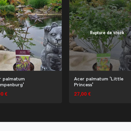
Rupture de stock
r palmatum
Acer palmatum 'Little
ompenburg'
Princess'
00 €
27,00 €