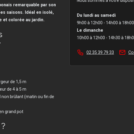
Nous sommes à votre disposit
aponais remarquable par son
es saisons. Idéal en isolé,
Du lundi au samedi
 et colorée au jardin.
9h00 à 12h00 - 14h00 à 18h00
s
Le dimanche
10h00 à 12h00 - 14h30 à 18h
’
02 35 39 79 33
Co
argeur de 1,5 m
geur de 4 à 5 m
 non brûlant (matin ou fin de
 en grand pot
 ?