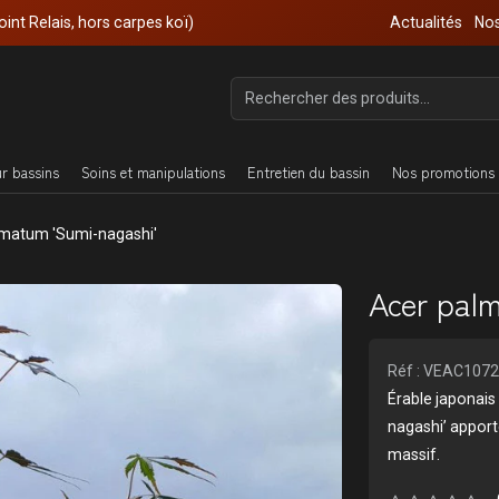
oint Relais, hors carpes koï)
Actualités
Nos
ur bassins
Soins et manipulations
Entretien du bassin
Nos promotions 
lmatum 'Sumi-nagashi'
Acer pal
Réf : VEAC107
Érable japonais 
nagashi’ apporte
massif.