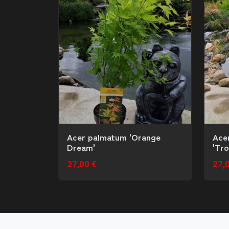
Acer palmatum 'Orange
Ace
Dream'
'Tr
27,00 €
27,