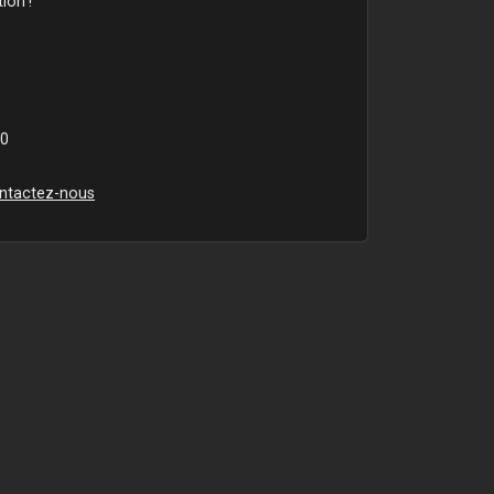
ion !
00
ntactez-nous