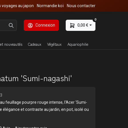
 voyages au japon
Normandie koï
Nous contacter
0
Connexion
0,00 €
et nouveautés
Cadeaux
Végétaux
Aquariophilie
matum 'Sumi-nagashi'
23
au feuillage pourpre rouge intense, l’Acer ‘Sumi-
 élégance et contraste au jardin, en pot, isolé ou