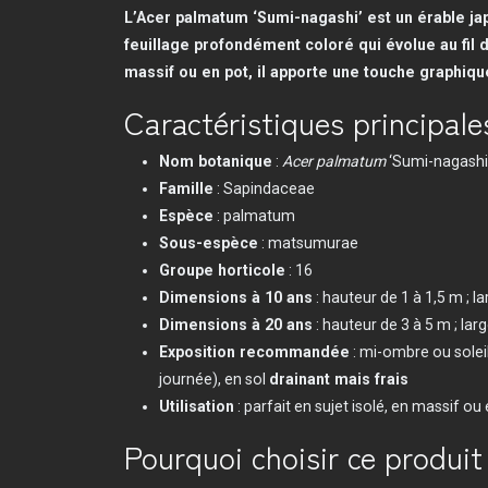
L’Acer palmatum ‘Sumi-nagashi’ est un érable j
feuillage profondément coloré qui évolue au fil d
massif ou en pot, il apporte une touche graphique
Caractéristiques principale
Nom botanique
:
Acer palmatum
‘Sumi-nagashi
Famille
: Sapindaceae
Espèce
: palmatum
Sous-espèce
: matsumurae
Groupe horticole
: 16
Dimensions à 10 ans
: hauteur de 1 à 1,5 m ; l
Dimensions à 20 ans
: hauteur de 3 à 5 m ; lar
Exposition recommandée
: mi-ombre ou soleil
journée), en sol
drainant mais frais
Utilisation
: parfait en sujet isolé, en massif ou
Pourquoi choisir ce produit