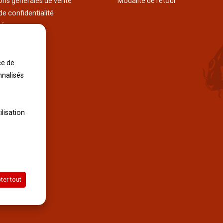
ons générales de vente
Modalité de retour
de confidentialité
tés
ages au japon
tions
iles
ce de
nnalisés
ilisation
ter tout