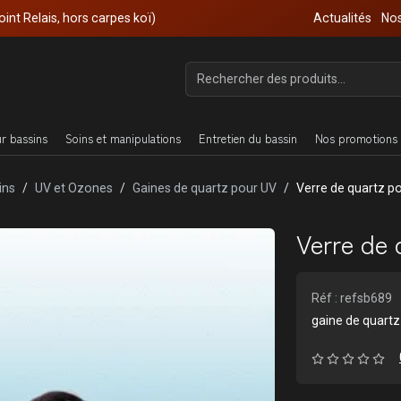
oint Relais, hors carpes koï)
Actualités
Nos
ur bassins
Soins et manipulations
Entretien du bassin
Nos promotions 
ins
UV et Ozones
Gaines de quartz pour UV
Verre de quartz p
Verre de 
Réf : refsb689
gaine de quart