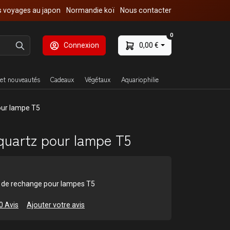
 voyages au japon
Normandie koï
Nous contacter
0
Connexion
0,00 €
et nouveautés
Cadeaux
Végétaux
Aquariophilie
our lampe T5
quartz pour lampe T5
z de rechange pour lampes T5
0 Avis
Ajouter votre avis