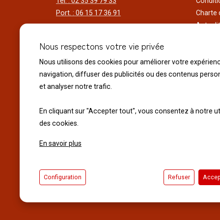
Tél. : 02 35 39 79 33
Conditi
Port. : 06 15 17 36 91
Charte 
Actuali
Horaires d'ouverture
Nos voy
Nous respectons votre vie privée
Du lundi au samedi
Réalisa
9h00 à 12h00 - 14h00 à 18h30
Liens ut
Nous utilisons des cookies pour améliorer votre expérien
Le dimanche
navigation, diffuser des publicités ou des contenus perso
10h00 à 12h00 - 14h30 à 18h30
et analyser notre trafic.
Fermeture exceptionnelle :
En cliquant sur "Accepter tout", vous consentez à notre ut
Le 14 juillet Fête Nationale
des cookies.
Le 15 Août Assomption
En savoir plus
© 2026 Normandie Koï - Tous droits réservés.
Configuration
Refuser
Accep