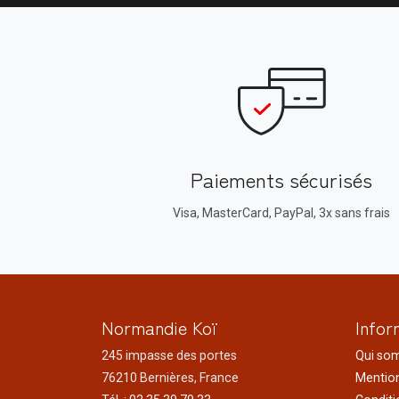
Paiements sécurisés
Visa, MasterCard, PayPal, 3x sans frais
Normandie Koï
Infor
245 impasse des portes
Qui so
76210 Bernières, France
Mention