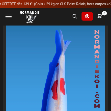
ERTE dès 139 € ! (Colis ≤ 29 kg en GLS Point Relais, hors carpes koï)
Accueil
Carpes koï
Nisai
Doitsu kohaku
0