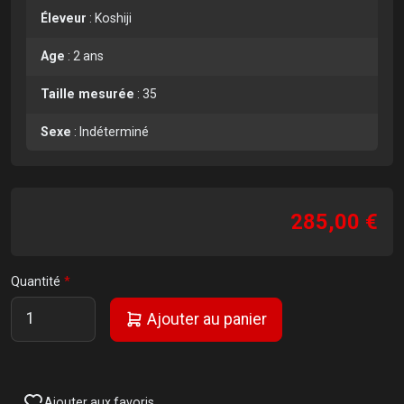
Éleveur
:
Koshiji
Age
:
2 ans
Taille mesurée
:
35
Sexe
:
Indéterminé
285,00 €
Quantité
Ajouter au panier
Ajouter aux favoris