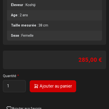
Éleveur
:
Koshiji
Age
:
2 ans
Taille mesurée
:
38 cm
Sexe
:
Femelle
285,00 €
Quantité
Ajouter au panier
Ajouter aux favoris