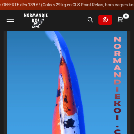
RTE dès 139 € ! (Colis ≤ 29 kg en GLS Point Relais, hors carpes koï)
Accueil
Carpes koï
Nisai
Yamatonishiki
0