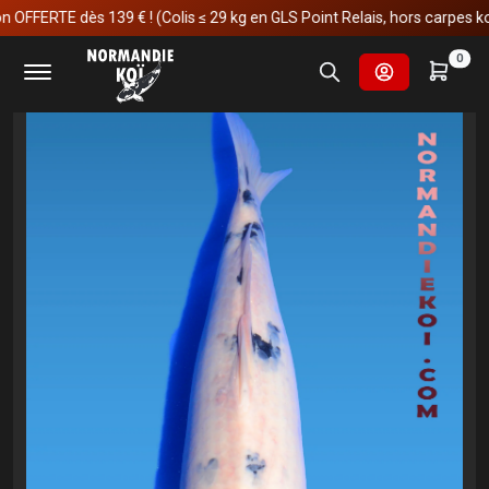
ERTE dès 139 € ! (Colis ≤ 29 kg en GLS Point Relais, hors carpes koï)
Accueil
Carpes koï
Nisai
Tancho sanke
0