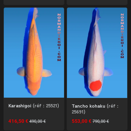
Karashigoi
(réf : 25521)
Tancho kohaku
(réf :
25691)
416,50 €
553,00 €
490,00 €
790,00 €