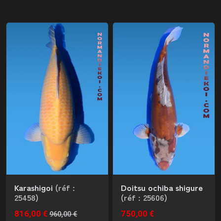
Karashigoi
(réf :
Doitsu ochiba shigure
25458)
(réf : 25606)
816,00 €
750,00 €
960,00 €