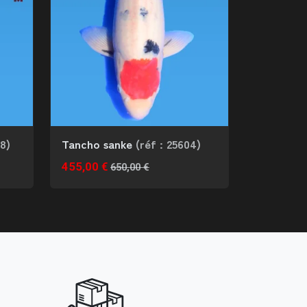
88)
Tancho sanke
(réf : 25604)
455,00 €
650,00 €