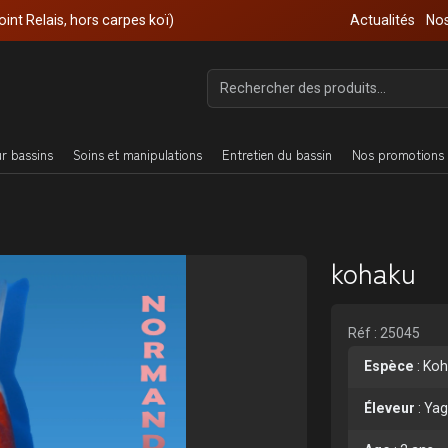
oint Relais, hors carpes koï)
Actualités
Nos
ur bassins
Soins et manipulations
Entretien du bassin
Nos promotions 
kohaku
Réf : 25045
Espèce
:
Koh
Éleveur
:
Yag