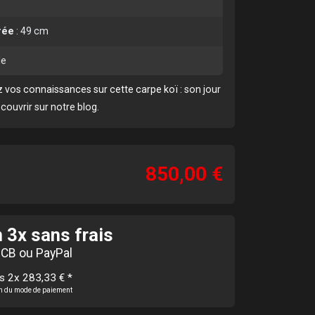
rée
:
49 cm
le
 vos connaissances sur cette carpe koï :
son jour
écouvrir sur notre blog
.
850,00 €
 3x sans frais
 CB ou PayPal
is 2x 283,33 €
*
ion du mode de paiement