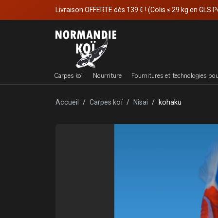
Livraison OFFERTE dès 139 € ! (Colis ≤ 29 kg en GLS P
Carpes koï
Nourriture
Fournitures et technologies po
Accueil
Carpes koï
Nisai
kohaku