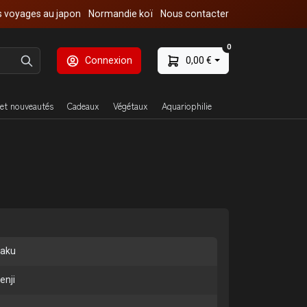
 voyages au japon
Normandie koï
Nous contacter
0
Connexion
0,00 €
et nouveautés
Cadeaux
Végétaux
Aquariophilie
aku
enji