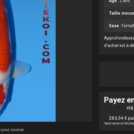
Age
:
2 ans
Taille mesu
Sexe
:
Femel
Approfondissez
d'achat est à d
Payez en
via
283,34 € pu
*peut varier en fonct
ge pour zoomer