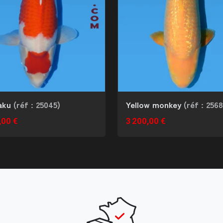
aku
(réf : 25045)
Yellow monkey
(réf : 256
,00 €
3 200,00 €