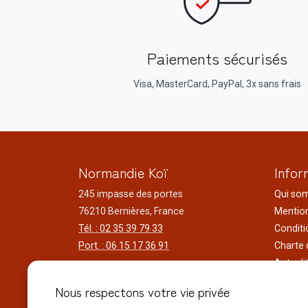
Paiements sécurisés
Visa, MasterCard, PayPal, 3x sans frais
Normandie Koï
Infor
245 impasse des portes
Qui so
76210 Bernières, France
Mention
Tél. : 02 35 39 79 33
Conditi
Port. : 06 15 17 36 91
Charte 
Actuali
Horaires d'ouverture
Nos voy
Nous respectons votre vie privée
Du lundi au samedi
Réalisa