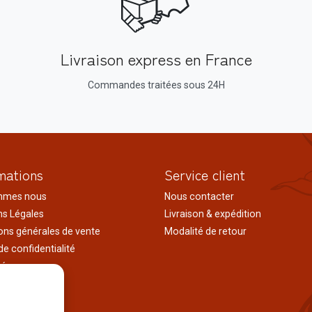
Livraison express en France
Commandes traitées sous 24H
mations
Service client
mmes nous
Nous contacter
s Légales
Livraison & expédition
ons générales de vente
Modalité de retour
de confidentialité
tés
ages au japon
tions