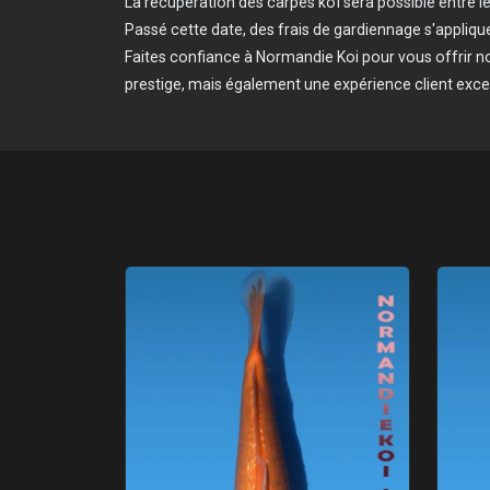
La récupération des carpes koï sera possible entre le 1
Passé cette date, des frais de gardiennage s'appliqu
Faites confiance à Normandie Koi pour vous offrir 
prestige, mais également une expérience client exce