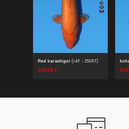
Red karashigoi
(réf : 25057)
koh
260,00 €
850