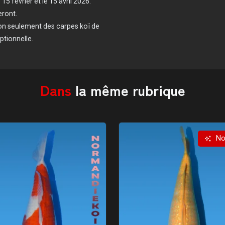
5 février et le 15 avril 2026.
eront.
non seulement des carpes koï de
ptionnelle.
Dans
la même rubrique
No