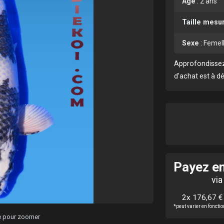
Age
:
2 ans
Taille mesu
Sexe
:
Femel
Approfondissez
d'achat est à d
Payez en
via
2x 176,67 €
*peut varier en fonct
ge pour zoomer