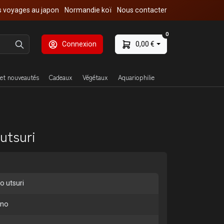
 voyages au japon
Normandie koï
Nous contacter
0
Connexion
0,00 €
et nouveautés
Cadeaux
Végétaux
Aquariophilie
 utsuri
o utsuri
nno