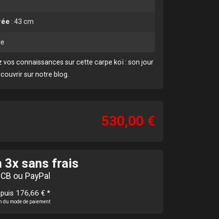
rée
:
43 cm
le
 vos connaissances sur cette carpe koï :
son jour
écouvrir sur notre blog
.
530,00 €
 3x sans frais
 CB ou PayPal
 puis 176,66 €
*
ion du mode de paiement