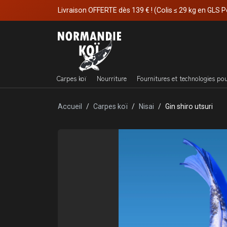
Livraison OFFERTE dès 139 € ! (Colis ≤ 29 kg en GLS P
Carpes koï
Nourriture
Fournitures et technologies po
Accueil
Carpes koï
Nisai
Gin shiro utsuri