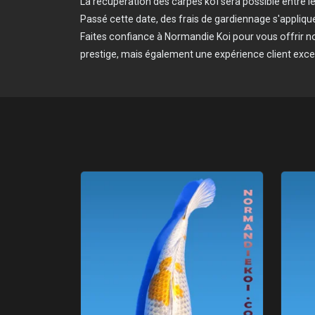
La récupération des carpes koï sera possible entre le 1
Passé cette date, des frais de gardiennage s'appliqu
Faites confiance à Normandie Koi pour vous offrir 
prestige, mais également une expérience client exce