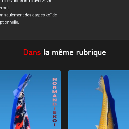
5 février et le 15 avril 2026.
eront.
non seulement des carpes koï de
ptionnelle.
Dans
la même rubrique