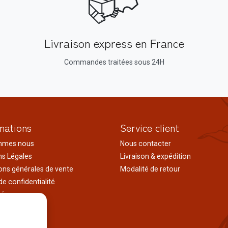
Livraison express en France
Commandes traitées sous 24H
mations
Service client
mmes nous
Nous contacter
s Légales
Livraison & expédition
ons générales de vente
Modalité de retour
de confidentialité
tés
ages au japon
tions