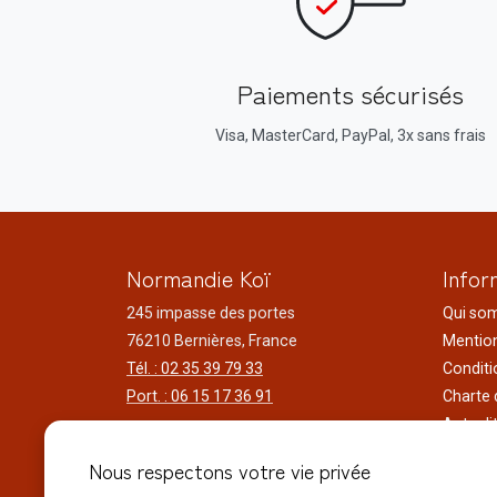
Paiements sécurisés
Visa, MasterCard, PayPal, 3x sans frais
Normandie Koï
Infor
245 impasse des portes
Qui so
76210 Bernières, France
Mention
Tél. : 02 35 39 79 33
Conditi
Port. : 06 15 17 36 91
Charte 
Actuali
Horaires d'ouverture
Nos voy
Nous respectons votre vie privée
Du lundi au samedi
Réalisa