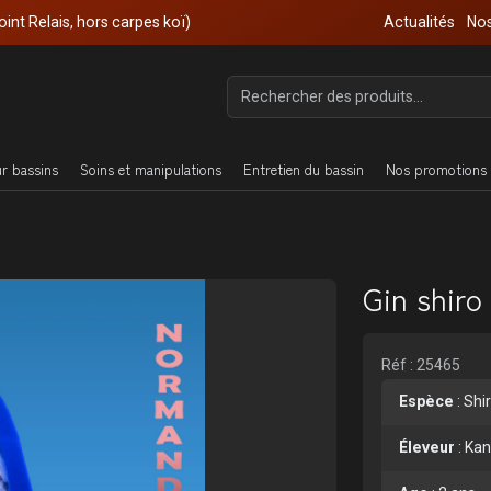
oint Relais, hors carpes koï)
Actualités
Nos
ur bassins
Soins et manipulations
Entretien du bassin
Nos promotions 
Gin shiro
Réf : 25465
Espèce
:
Shir
Éleveur
:
Ka