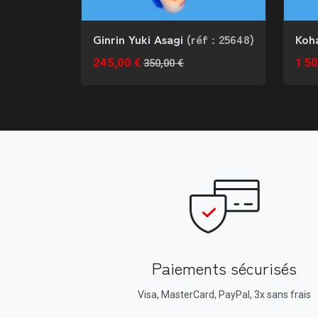
Ginrin Yuki Asagi
(réf : 25648)
Koh
245,00 €
1 50
350,00 €
Paiements sécurisés
Visa, MasterCard, PayPal, 3x sans frais