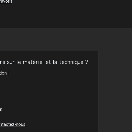
favoris
s sur le matériel et la technique ?
ion !
00
ntactez-nous