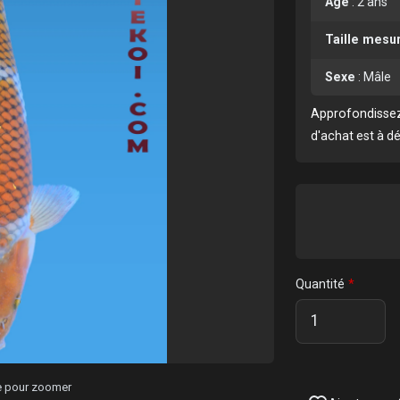
Age
:
2 ans
Taille mesu
Sexe
:
Mâle
Approfondissez
d'achat est à d
Quantité
ge pour zoomer