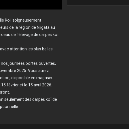
ie Koi, soigneusement
urs de la région de Niigata au
ceau de l'élevage de carpes koï
vec attention les plus belles
e nos journées portes ouvertes,
novembre 2025. Vous aurez
ction, disponible en magasin.
5 février et le 15 avril 2026.
eront.
non seulement des carpes koï de
ptionnelle.