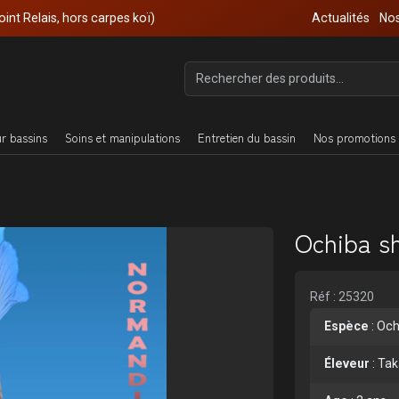
oint Relais, hors carpes koï)
Actualités
Nos
ur bassins
Soins et manipulations
Entretien du bassin
Nos promotions 
Ochiba s
Réf : 25320
Espèce
:
Och
Éleveur
:
Tak