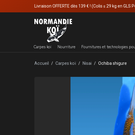
Livraison OFFERTE dès 139 € ! (Colis ≤ 29 kg en GLS P
Carpes koï
Nourriture
Fournitures et technologies po
Accueil
Carpes koï
Nisai
Ochiba shigure