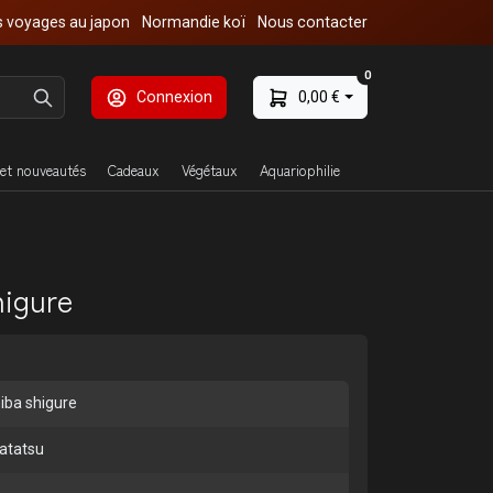
 voyages au japon
Normandie koï
Nous contacter
0
Connexion
0,00 €
et nouveautés
Cadeaux
Végétaux
Aquariophilie
higure
iba shigure
atatsu