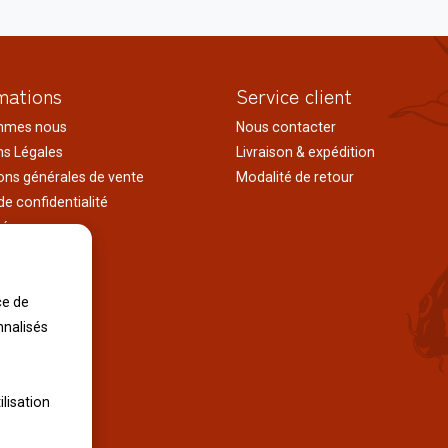
mations
Service client
mmes nous
Nous contacter
s Légales
Livraison & expédition
ons générales de vente
Modalité de retour
de confidentialité
tés
ages au japon
tions
ce de
iles
nnalisés
ilisation