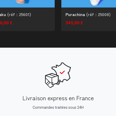
aku
(réf : 25601)
Purachina
(réf : 25008)
0,00 €
345,00 €
Livraison express en France
Commandes traitées sous 24H