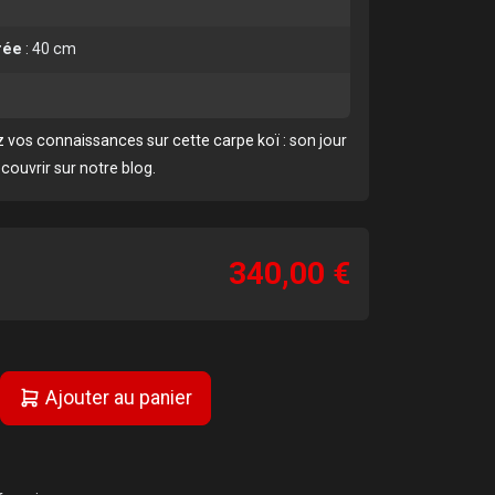
rée
:
40 cm
 vos connaissances sur cette carpe koï :
son jour
écouvrir sur notre blog
.
340,00 €
Ajouter au panier