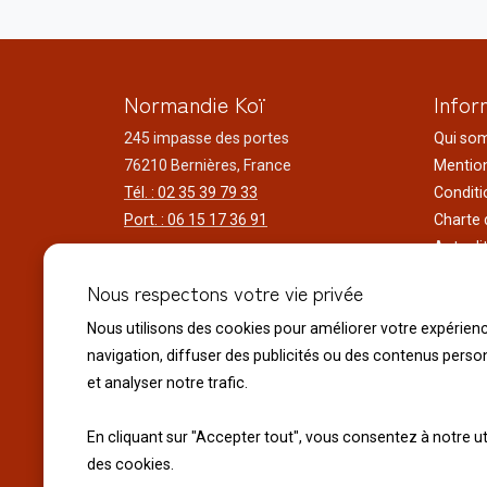
Normandie Koï
Infor
245 impasse des portes
Qui so
76210 Bernières, France
Mention
Tél. : 02 35 39 79 33
Conditi
Port. : 06 15 17 36 91
Charte 
Actuali
Horaires d'ouverture
Nos voy
Nous respectons votre vie privée
Du lundi au samedi
Réalisa
9h00 à 12h00 - 14h00 à 18h30
Nous utilisons des cookies pour améliorer votre expérien
Liens ut
Le dimanche
navigation, diffuser des publicités ou des contenus perso
10h00 à 12h00 - 14h30 à 18h30
et analyser notre trafic.
Fermeture exceptionnelle :
En cliquant sur "Accepter tout", vous consentez à notre ut
Le 14 juillet Fête Nationale
des cookies.
Le 15 Août Assomption