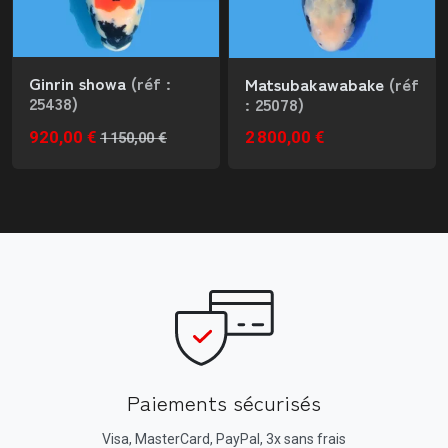
Ginrin showa
(réf :
Matsubakawabake
(réf
25438)
: 25078)
920,00 €
2 800,00 €
1 150,00 €
Paiements sécurisés
Visa, MasterCard, PayPal, 3x sans frais