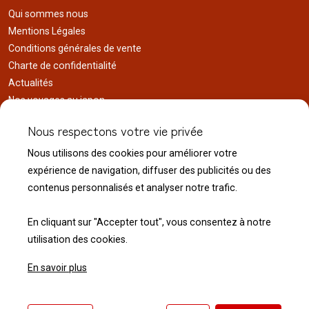
Qui sommes nous
Mentions Légales
Conditions générales de vente
Charte de confidentialité
Actualités
Nos voyages au japon
Réalisations
Nous respectons votre vie privée
Liens utiles
Nous utilisons des cookies pour améliorer votre
Service client
expérience de navigation, diffuser des publicités ou des
Nous contacter
contenus personnalisés et analyser notre trafic.
Livraison & expédition
Modalité de retour
En cliquant sur "Accepter tout", vous consentez à notre
utilisation des cookies.
En savoir plus
© 2026 Normandie Koï - Tous droits réservés.