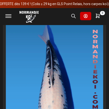
E dès 139 € ! (Colis ≤ 29 kg en GLS Point Relais, hors carpes koï)
Accueil
Carpes koï
Sansai et plus
Matsubakawabake
0