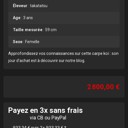
Éleveur
:
takatatsu
Age
:
3 ans
Taille mesurée
:
59 cm
Sexe
:
Femelle
Approfondissez vos connaissances sur cette carpe koï :
son
jour d'achat est à découvrir sur notre blog
.
2 800,00 €
Payez en 3x sans frais
via CB ou PayPal
933,34 € puis 2x 933,33 €
*