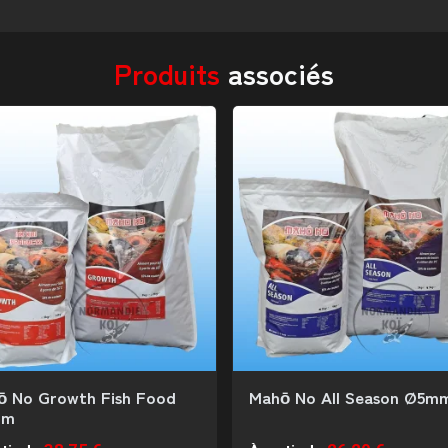
Produits
associés
ō No Growth Fish Food
Mahō No All Season Ø5m
mm