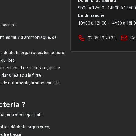
Du lundi au samedi
9h00 à 12h00 - 14h00 à 18h00
Le dimanche
10h00 à 12h00 - 14h30 à 18h
 bassin :
nt les taux d’ammoniaque, de
02 35 39 79 33
Co
les déchets organiques, les odeurs
quilibré.
s sèches et de minéraux, qui se
dans l'eau ou le filtre.
 de nutriments, limitant ainsi la
teria ?
n un entretien optimal :
ent les déchets organiques,
votre bassin.