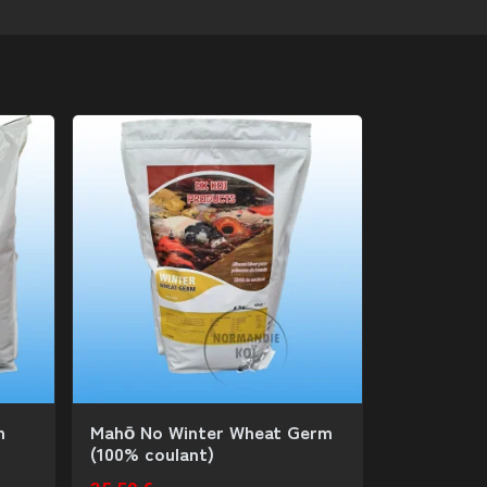
m
Mahō No Winter Wheat Germ
Mahō No B
(100% coulant)