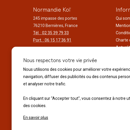
Normandie Koï
Infor
245 impasse des portes
Qui so
76210 Bernières, France
Mention
Tél. : 02 35 39 79 33
Conditi
Port. : 06 15 17 36 91
Charte 
Actuali
Horaires d'ouverture
Nos voy
Nous respectons votre vie privée
Du lundi au samedi
Réalisa
9h00 à 12h00 - 14h00 à 18h30
Liens ut
Nous utilisons des cookies pour améliorer votre expérien
Le dimanche
navigation, diffuser des publicités ou des contenus perso
10h00 à 12h00 - 14h30 à 18h30
et analyser notre trafic.
Fermeture exceptionnelle :
En cliquant sur "Accepter tout", vous consentez à notre ut
Le 14 juillet Fête Nationale
des cookies.
Le 15 Août Assomption
En savoir plus