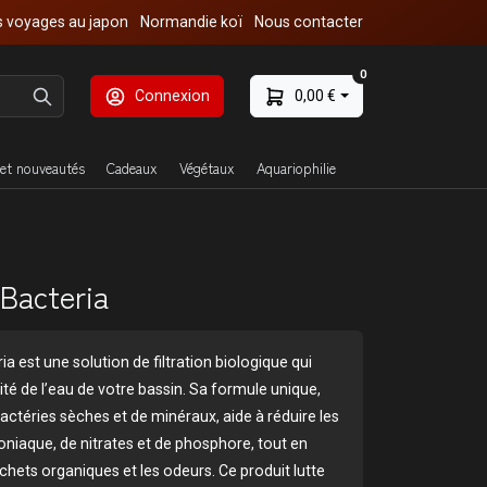
 voyages au japon
Normandie koï
Nous contacter
0
Connexion
0,00 €
et nouveautés
Cadeaux
Végétaux
Aquariophilie
Bacteria
 est une solution de filtration biologique qui
ité de l’eau de votre bassin. Sa formule unique,
téries sèches et de minéraux, aide à réduire les
iaque, de nitrates et de phosphore, tout en
chets organiques et les odeurs. Ce produit lutte