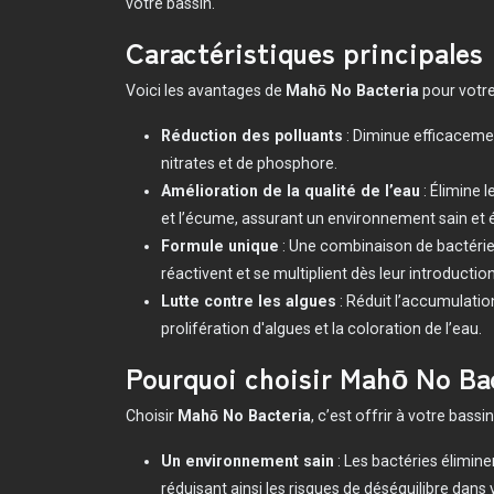
votre bassin.
Caractéristiques principales
Voici les avantages de
Mahō No Bacteria
pour votre
Réduction des polluants
: Diminue efficaceme
nitrates et de phosphore.
Amélioration de la qualité de l’eau
: Élimine 
et l’écume, assurant un environnement sain et é
Formule unique
: Une combinaison de bactérie
réactivent et se multiplient dès leur introduction 
Lutte contre les algues
: Réduit l’accumulation
prolifération d'algues et la coloration de l’eau.
Pourquoi choisir Mahō No Bac
Choisir
Mahō No Bacteria
, c’est offrir à votre bassi
Un environnement sain
: Les bactéries élimin
réduisant ainsi les risques de déséquilibre dans 