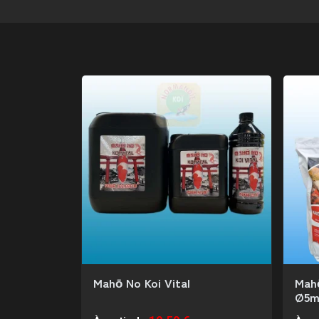
Mahō No Koi Vital
Mah
Ø5