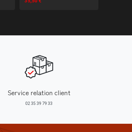
35,50 €
À partir de
Service relation client
02 35 39 79 33