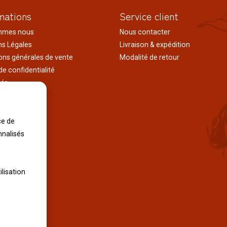
mations
Service client
mmes nous
Nous contacter
s Légales
Livraison & expédition
ons générales de vente
Modalité de retour
de confidentialité
tés
ages au japon
tions
iles
ce de
nnalisés
ilisation