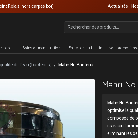
oint Relais, hors carpes koï)
Actualités
Nos
ur bassins
Soins et manipulations
Entretien du bassin
Nos promotions 
qualité de l'eau (bactéries)
Mahō No Bacteria
Mahō No 
Mahō No Bacteria
optimise la qual
composée de bac
niveaux d’ammon
éliminant les dé