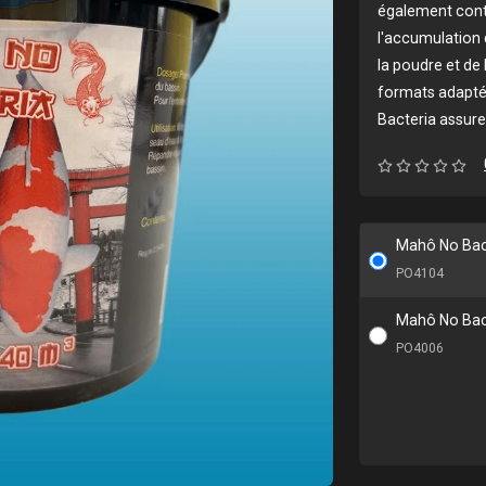
également contr
l'accumulation d
la poudre et de 
formats adaptés
Bacteria assure 
Mahô No Bac
PO4104
Mahô No Bac
PO4006