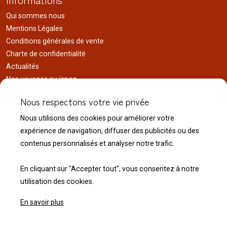
Qui sommes nous
Mentions Légales
Conditions générales de vente
Charte de confidentialité
Actualités
Nos voyages au japon
Réalisations
Nous respectons votre vie privée
Liens utiles
Nous utilisons des cookies pour améliorer votre
Service client
expérience de navigation, diffuser des publicités ou des
Nous contacter
contenus personnalisés et analyser notre trafic.
Livraison & expédition
Modalité de retour
En cliquant sur "Accepter tout", vous consentez à notre
utilisation des cookies.
En savoir plus
© 2026 Normandie Koï - Tous droits réservés.