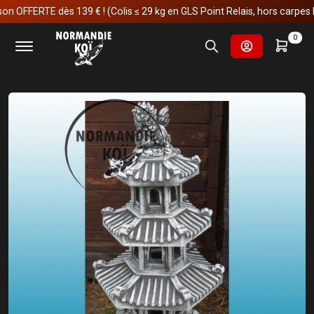
OFFERTE dès 139 € ! (Colis ≤ 29 kg en GLS Point Relais, hors carpes koï)
Accueil
Fournitures et technologies pour les bassins
0
Décoration & statue de jardin
Statue extérieur
Pagode
Pagode - 3 étages - 11.11.B