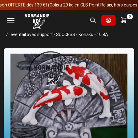
FFERTE dès 139 € ! (Colis ≤ 29 kg en GLS Point Relais, hors carpes koï)
Accueil
Fournitures et technologies pour les bassins
0
Décoration & statue de jardin
Statue extérieur
Décoration murale avec support
éventail avec support - SUCCESS - Kohaku - 10.8A