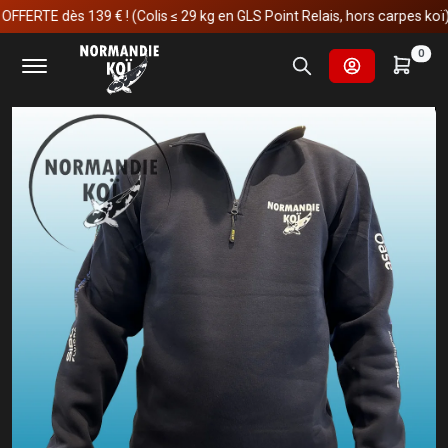
E dès 139 € ! (Colis ≤ 29 kg en GLS Point Relais, hors carpes koï)
Accueil
Idées cadeaux & bon d'achat
0
Sweat Normandie Koi Super Fan