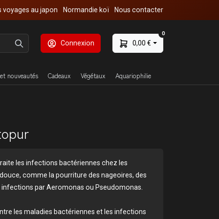
 voyages au japon
Normandie koï
Nous contacter
0
Connexion
0,00 €
et nouveautés
Cadeaux
Végétaux
Aquariophilie
topur
raite les infections bactériennes chez les
douce, comme la pourriture des nageoires, des
es infections par Aeromonas ou Pseudomonas.
ntre les maladies bactériennes et les infections