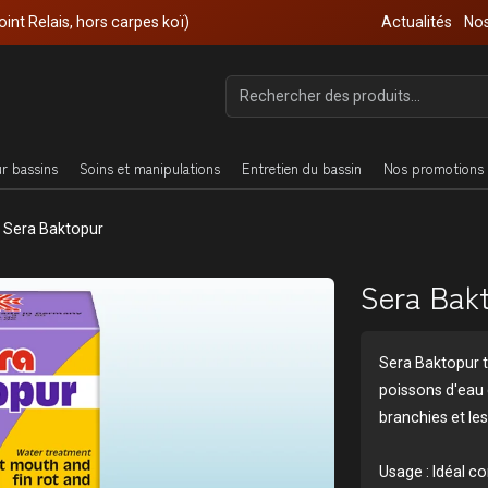
oint Relais, hors carpes koï)
Actualités
Nos
ur bassins
Soins et manipulations
Entretien du bassin
Nos promotions 
Sera Baktopur
Sera Bak
Sera Baktopur t
poissons d'eau 
branchies et l
Usage : Idéal co