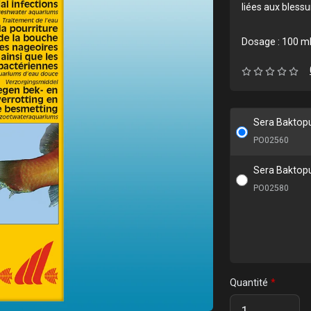
liées aux bless
Dosage : 100 ml
Sera Baktop
PO02560
Sera Baktop
PO02580
Quantité