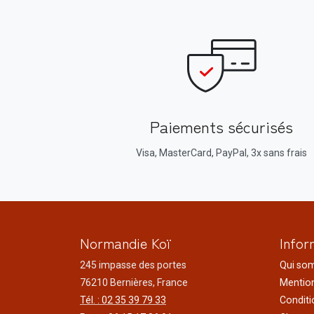
Paiements sécurisés
Visa, MasterCard, PayPal, 3x sans frais
Normandie Koï
Infor
245 impasse des portes
Qui so
76210 Bernières, France
Mention
Tél. : 02 35 39 79 33
Conditi