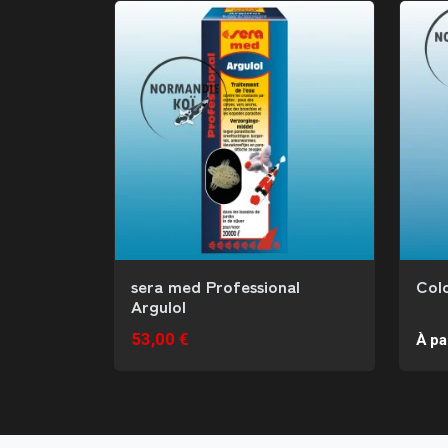
sera med Professional
Col
Argulol
53,00 €
À pa