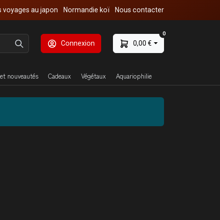
 voyages au japon
Normandie koï
Nous contacter
0
Connexion
0,00 €
et nouveautés
Cadeaux
Végétaux
Aquariophilie