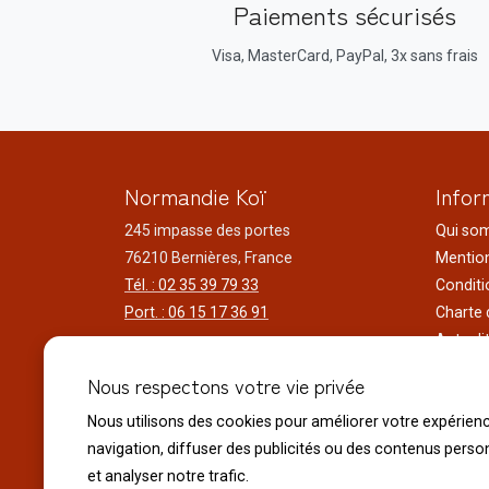
Paiements sécurisés
Visa, MasterCard, PayPal, 3x sans frais
Normandie Koï
Infor
245 impasse des portes
Qui so
76210 Bernières, France
Mention
Tél. : 02 35 39 79 33
Conditi
Port. : 06 15 17 36 91
Charte 
Actuali
Horaires d'ouverture
Nos voy
Nous respectons votre vie privée
Du lundi au samedi
Réalisa
9h00 à 12h00 - 14h00 à 18h30
Nous utilisons des cookies pour améliorer votre expérien
Liens ut
Le dimanche
navigation, diffuser des publicités ou des contenus perso
10h00 à 12h00 - 14h30 à 18h30
et analyser notre trafic.