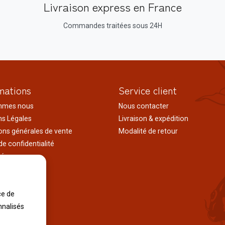
Livraison express en France
Commandes traitées sous 24H
mations
Service client
mmes nous
Nous contacter
s Légales
Livraison & expédition
ons générales de vente
Modalité de retour
de confidentialité
tés
ages au japon
tions
ce de
iles
nnalisés