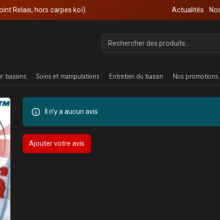
oint Relais, hors carpes koï)
Actualités
Nos
ur bassins
Soins et manipulations
Entretien du bassin
Nos promotions 
Il n'y a aucun avis
Ajouter votre avis