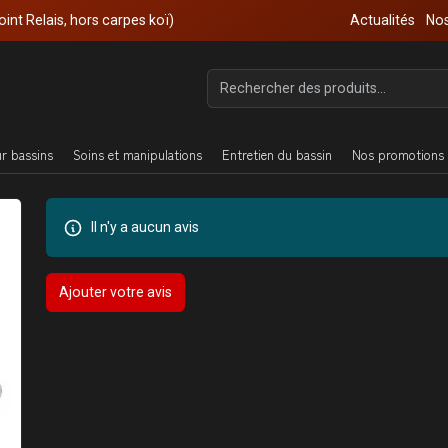
oint Relais, hors carpes koï)
Actualités
Nos
ur bassins
Soins et manipulations
Entretien du bassin
Nos promotions 
Il n'y a aucun avis
Ajouter votre avis