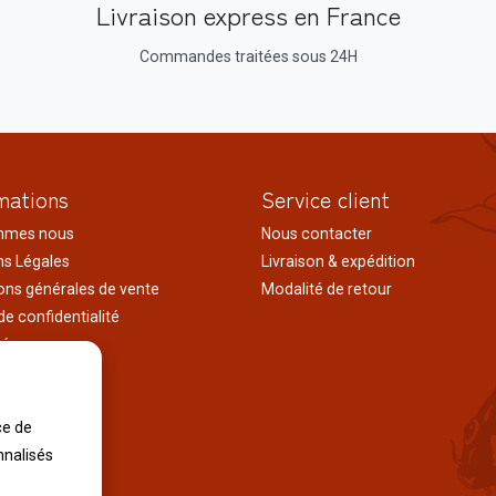
Livraison express en France
Commandes traitées sous 24H
mations
Service client
mmes nous
Nous contacter
s Légales
Livraison & expédition
ons générales de vente
Modalité de retour
de confidentialité
tés
ages au japon
tions
ce de
iles
nnalisés