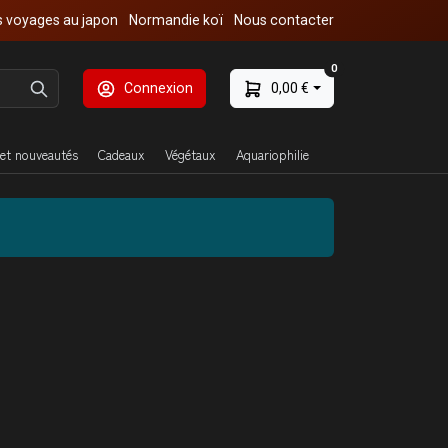
 voyages au japon
Normandie koï
Nous contacter
0
Connexion
0,00 €
et nouveautés
Cadeaux
Végétaux
Aquariophilie