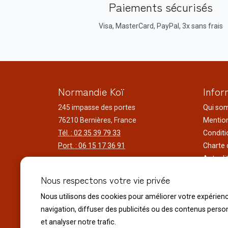
Paiements sécurisés
Visa, MasterCard, PayPal, 3x sans frais
Normandie Koï
Infor
245 impasse des portes
Qui so
76210 Bernières, France
Mention
Tél. : 02 35 39 79 33
Conditi
Port. : 06 15 17 36 91
Charte 
Actuali
Horaires d'ouverture
Nos voy
Nous respectons votre vie privée
Du lundi au samedi
Réalisa
9h00 à 12h00 - 14h00 à 18h30
Nous utilisons des cookies pour améliorer votre expérien
Liens ut
Le dimanche
navigation, diffuser des publicités ou des contenus perso
10h00 à 12h00 - 14h30 à 18h30
et analyser notre trafic.