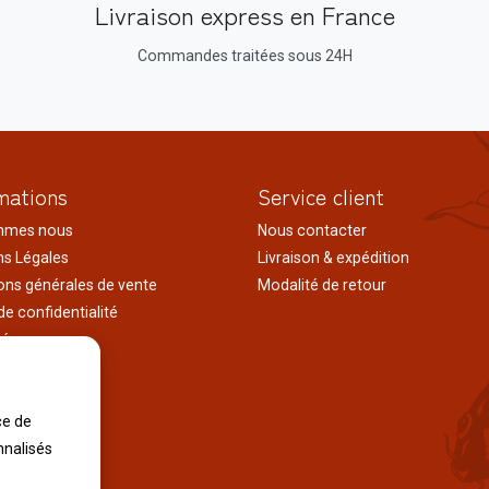
Livraison express en France
Commandes traitées sous 24H
mations
Service client
mmes nous
Nous contacter
s Légales
Livraison & expédition
ons générales de vente
Modalité de retour
de confidentialité
tés
ages au japon
tions
ce de
iles
nnalisés