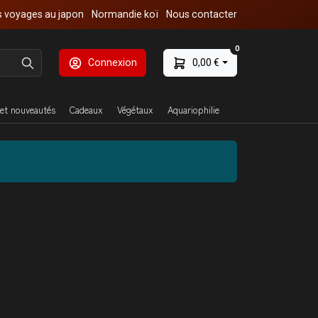
 voyages au japon
Normandie koï
Nous contacter
0
Connexion
0,00 €
et nouveautés
Cadeaux
Végétaux
Aquariophilie