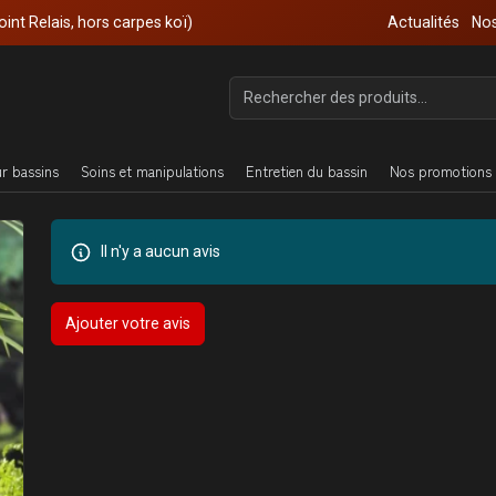
oint Relais, hors carpes koï)
Actualités
Nos
ur bassins
Soins et manipulations
Entretien du bassin
Nos promotions 
Il n'y a aucun avis
Ajouter votre avis