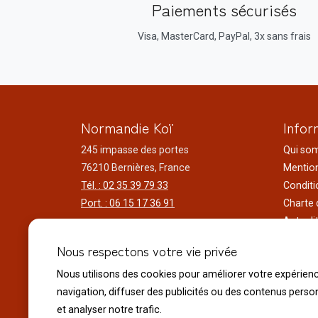
Paiements sécurisés
Visa, MasterCard, PayPal, 3x sans frais
Normandie Koï
Infor
245 impasse des portes
Qui so
76210 Bernières, France
Mention
Tél. : 02 35 39 79 33
Conditi
Port. : 06 15 17 36 91
Charte 
Actuali
Horaires d'ouverture
Nos voy
Nous respectons votre vie privée
Du lundi au samedi
Réalisa
9h00 à 12h00 - 14h00 à 18h30
Nous utilisons des cookies pour améliorer votre expérien
Liens ut
Le dimanche
navigation, diffuser des publicités ou des contenus perso
10h00 à 12h00 - 14h30 à 18h30
et analyser notre trafic.