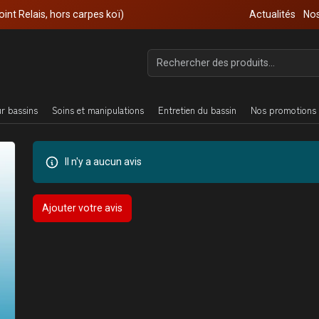
oint Relais, hors carpes koï)
Actualités
Nos
ur bassins
Soins et manipulations
Entretien du bassin
Nos promotions 
Il n'y a aucun avis
Ajouter votre avis