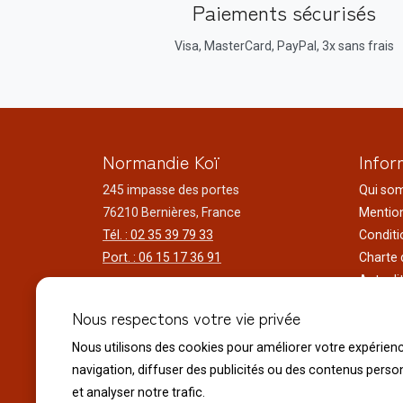
Paiements sécurisés
Visa, MasterCard, PayPal, 3x sans frais
Normandie Koï
Infor
245 impasse des portes
Qui so
76210 Bernières, France
Mention
Tél. : 02 35 39 79 33
Conditi
Port. : 06 15 17 36 91
Charte 
Actuali
Horaires d'ouverture
Nos voy
Nous respectons votre vie privée
Du lundi au samedi
Réalisa
9h00 à 12h00 - 14h00 à 18h30
Nous utilisons des cookies pour améliorer votre expérien
Liens ut
Le dimanche
navigation, diffuser des publicités ou des contenus perso
10h00 à 12h00 - 14h30 à 18h30
et analyser notre trafic.