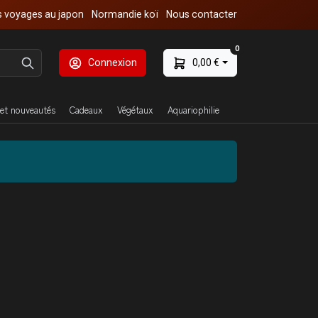
 voyages au japon
Normandie koï
Nous contacter
0
Connexion
0,00 €
et nouveautés
Cadeaux
Végétaux
Aquariophilie