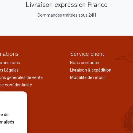
Livraison express en France
Commandes traitées sous 24H
mations
Service client
mmes nous
Nous contacter
s Légales
Livraison & expédition
ons générales de vente
Modalité de retour
de confidentialité
tés
ages au japon
tions
ce de
iles
nnalisés