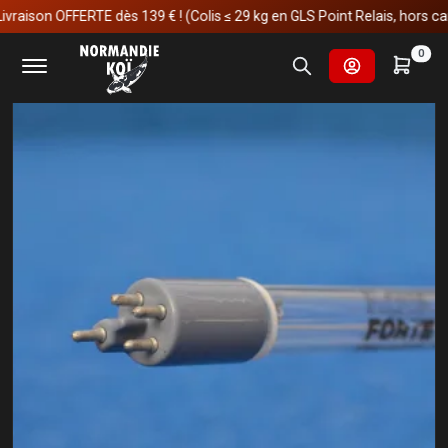
raison OFFERTE dès 139 € ! (Colis ≤ 29 kg en GLS Point Relais, hors carp
0