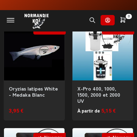
Nouveautés
Livrai
Nombre de résultats
Trier par
0
Nouveau
Nouveau
Oryzias latipes White
X-Pro 400, 1000,
- Medaka Blanc
1500, 2000 et 2000
UV
3,95 €
5,15 €
À partir de