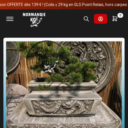
FFERTE dès 139 € ! (Colis ≤ 29 kg en GLS Point Relais, hors carpes koï)
Accueil
Fournitures et technologies pour les bassins
0
Décoration & statue de jardin
Pots à bonsaï-petit avec pied 12.5