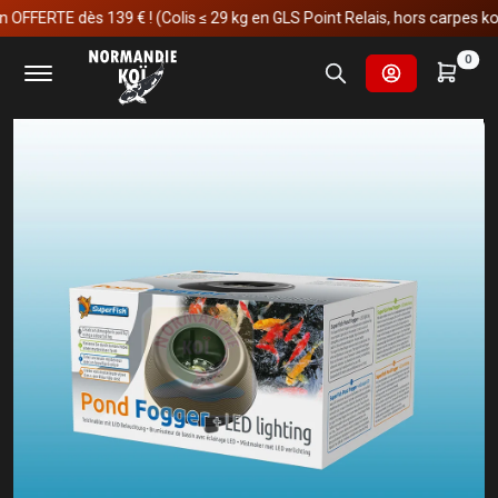
FERTE dès 139 € ! (Colis ≤ 29 kg en GLS Point Relais, hors carpes koï)
Accueil
Fournitures et technologies pour les bassins
0
Décoration & statue de jardin
Pond Fogger