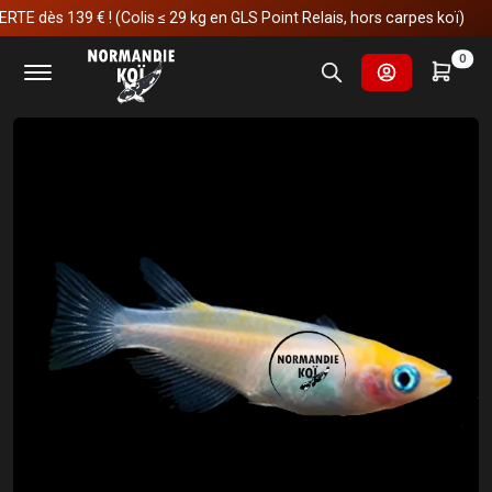
 139 € ! (Colis ≤ 29 kg en GLS Point Relais, hors carpes koï)
Accueil
Autres poissons de bassin
0
Oryzias latipes - Medaka White Orange